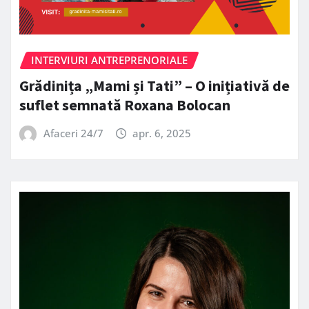
INTERVIURI ANTREPRENORIALE
Grădinița „Mami și Tati” – O inițiativă de
suflet semnată Roxana Bolocan
Afaceri 24/7
apr. 6, 2025