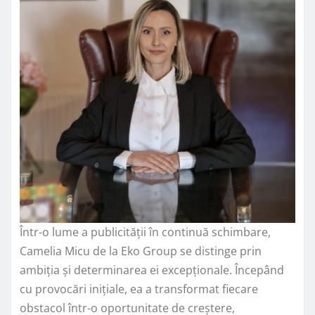
Într-o lume a publicității în continuă schimbare,
Camelia Micu de la Eko Group se distinge prin
ambiția și determinarea ei excepționale. Începând
cu provocări inițiale, ea a transformat fiecare
obstacol într-o oportunitate de creștere,