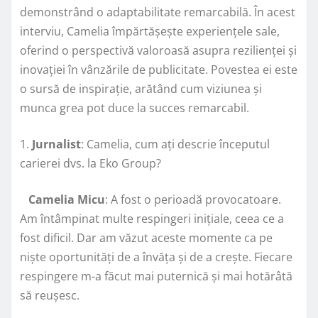
demonstrând o adaptabilitate remarcabilă. În acest
interviu, Camelia împărtășește experiențele sale,
oferind o perspectivă valoroasă asupra rezilienței și
inovației în vânzările de publicitate. Povestea ei este
o sursă de inspirație, arătând cum viziunea și
munca grea pot duce la succes remarcabil.
1.
Jurnalist
: Camelia, cum ați descrie începutul
carierei dvs. la Eko Group?
Camelia Micu
: A fost o perioadă provocatoare.
Am întâmpinat multe respingeri inițiale, ceea ce a
fost dificil. Dar am văzut aceste momente ca pe
niște oportunități de a învăța și de a crește. Fiecare
respingere m-a făcut mai puternică și mai hotărâtă
să reușesc.