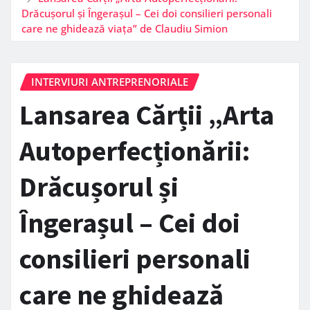
Drăcușorul și Îngerașul – Cei doi consilieri personali
care ne ghidează viața” de Claudiu Simion
INTERVIURI ANTREPRENORIALE
Lansarea Cărții „Arta
Autoperfecționării:
Drăcușorul și
Îngerașul – Cei doi
consilieri personali
care ne ghidează