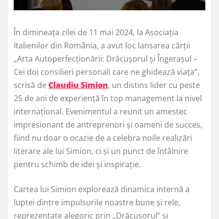
În dimineața zilei de 11 mai 2024, la Asociația
Italienilor din România, a avut loc lansarea cărții
„Arta Autoperfecționării: Drăcușorul și Îngerașul –
Cei doi consilieri personali care ne ghidează viața”,
scrisă de
Claudiu Simion
, un distins lider cu peste
25 de ani de experiență în top management la nivel
internațional. Evenimentul a reunit un amestec
impresionant de antreprenori și oameni de succes,
fiind nu doar o ocazie de a celebra noile realizări
literare ale lui Simion, ci și un punct de întâlnire
pentru schimb de idei și inspirație.
Cartea lui Simion explorează dinamica internă a
luptei dintre impulsurile noastre bune și rele,
reprezentate alegoric prin „Drăcușorul” și