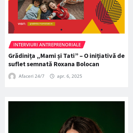
INTERVIURI ANTREPRENORIALE
Grădinița „Mami și Tati” – O inițiativă de
suflet semnată Roxana Bolocan
Afaceri 24/7
apr. 6, 2025