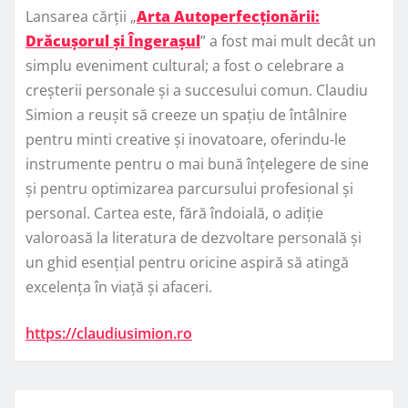
Lansarea cărții „
Arta Autoperfecționării:
Drăcușorul și Îngerașul
” a fost mai mult decât un
simplu eveniment cultural; a fost o celebrare a
creșterii personale și a succesului comun. Claudiu
Simion a reușit să creeze un spațiu de întâlnire
pentru minti creative și inovatoare, oferindu-le
instrumente pentru o mai bună înțelegere de sine
și pentru optimizarea parcursului profesional și
personal. Cartea este, fără îndoială, o adiție
valoroasă la literatura de dezvoltare personală și
un ghid esențial pentru oricine aspiră să atingă
excelența în viață și afaceri.
https://claudiusimion.ro