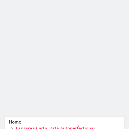
Home
Lansarea Cărții „Arta Autoperfecționării: