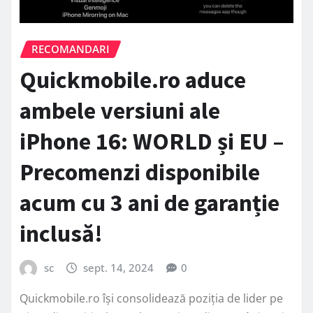
RECOMANDARI
Quickmobile.ro aduce
ambele versiuni ale
iPhone 16: WORLD și EU –
Precomenzi disponibile
acum cu 3 ani de garanție
inclusă!
sc
sept. 14, 2024
0
Quickmobile.ro își consolidează poziția de lider pe