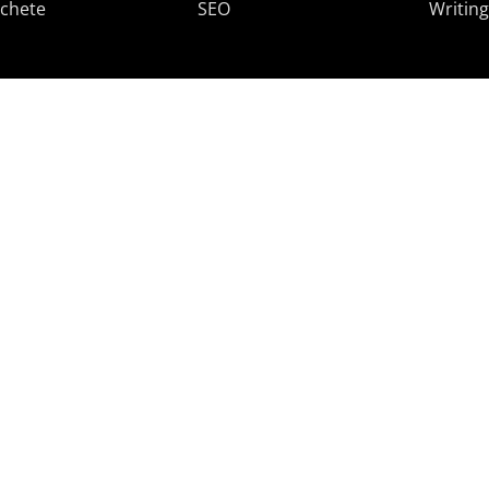
chete
SEO
Writing