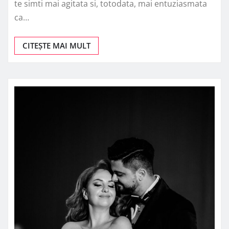
te simti mai agitata si, totodata, mai entuziasmata
ca…
CITEȘTE MAI MULT