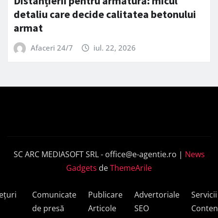
Distanțierii pentru armătură: micul
detaliu care decide calitatea betonului
armat
Afaceri 24/7
iul. 22, 2026
SC ARC MEDIASOFT SRL -
office@e-agentie.ro
|
News
Gadgets
de
ThemeArile
ețuri
Comunicate
Publicare
Advertoriale
Servicii
de presă
Articole
SEO
Conten