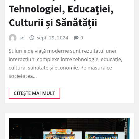
Tehnologiei, Educației,
Culturii și Sănătății
sc
sept. 29, 2024
0
Stilurile de viață moderne sunt rezultatul unei
interacțiuni complexe între tehnologie, educație,
cultură, sănătate și economie. Pe măsură ce
societatea…
CITEȘTE MAI MULT