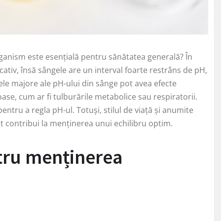
rganism este esențială pentru sănătatea generală? În
cativ, însă sângele are un interval foarte restrâns de pH,
ibrele majore ale pH-ului din sânge pot avea efecte
se, cum ar fi tulburările metabolice sau respiratorii.
ntru a regla pH-ul. Totuși, stilul de viață și anumite
 contribui la menținerea unui echilibru optim.
tru menținerea