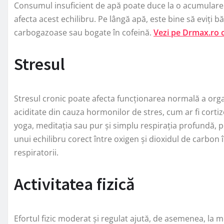
Consumul insuficient de apă poate duce la o acumulare a a
afecta acest echilibru. Pe lângă apă, este bine să eviți bă
carbogazoase sau bogate în cofeină.
Vezi pe Drmax.ro c
Stresul
Stresul cronic poate afecta funcționarea normală a organ
aciditate din cauza hormonilor de stres, cum ar fi cortiz
yoga, meditația sau pur și simplu respirația profundă, 
unui echilibru corect între oxigen și dioxidul de carbon
respiratorii.
Activitatea fizică
Efortul fizic moderat și regulat ajută, de asemenea, la 