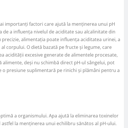
mai importanți factori care ajută la menținerea unui pH
e a influența nivelul de aciditate sau alcalinitate din
precizie, alimentația poate influența aciditatea urinei, a
l al corpului. O dietă bazată pe fructe și legume, care
ea acidității excesive generate de alimentele procesate,
ă alimente, deși nu schimbă direct pH-ul sângelui, pot
 o presiune suplimentară pe rinichi și plămâni pentru a
ptimă a organismului. Apa ajută la eliminarea toxinelor
 astfel la menținerea unui echilibru sănătos al pH-ului.