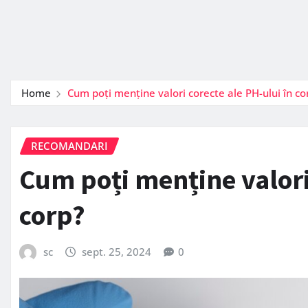
Home
Cum poți menține valori corecte ale PH-ului în c
RECOMANDARI
Cum poți menține valori 
corp?
sc
sept. 25, 2024
0