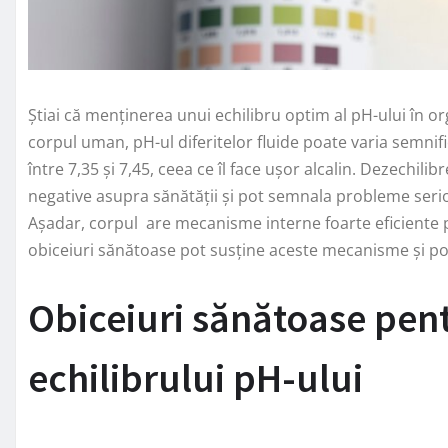
Știai că menținerea unui echilibru optim al pH-ului în o
corpul uman, pH-ul diferitelor fluide poate varia semnifi
între 7,35 și 7,45, ceea ce îl face ușor alcalin. Dezechil
negative asupra sănătății și pot semnala probleme serioa
Așadar, corpul are mecanisme interne foarte eficiente pe
obiceiuri sănătoase pot susține aceste mecanisme și pot
Obiceiuri sănătoase pen
echilibrului pH-ului