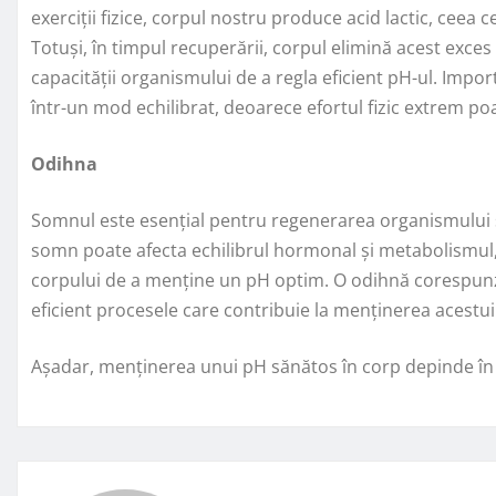
exerciții fizice, corpul nostru produce acid lactic, ceea 
Totuși, în timpul recuperării, corpul elimină acest exces 
capacității organismului de a regla eficient pH-ul. Import
într-un mod echilibrat, deoarece efortul fizic extrem poa
Odihna
Somnul este esențial pentru regenerarea organismului și
somn poate afecta echilibrul hormonal și metabolismul, 
corpului de a menține un pH optim. O odihnă corespunz
eficient procesele care contribuie la menținerea acestui 
Așadar, menținerea unui pH sănătos în corp depinde în 