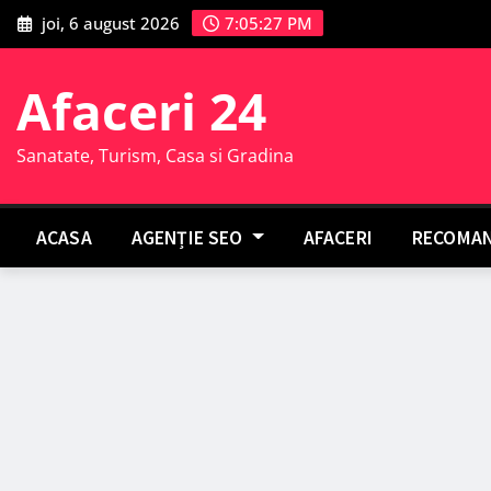
Skip
joi, 6 august 2026
7:05:28 PM
to
content
Afaceri 24
Sanatate, Turism, Casa si Gradina
ACASA
AGENȚIE SEO
AFACERI
RECOMAN