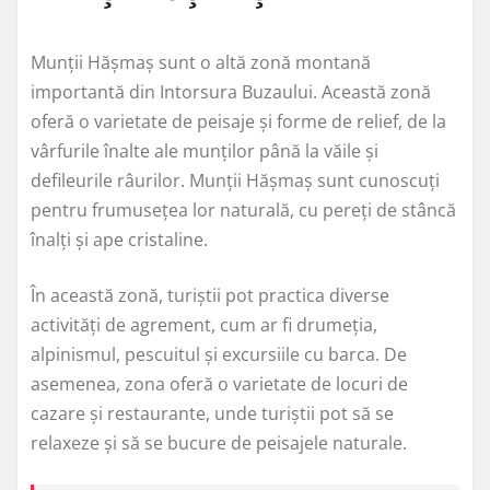
Munții Hășmaș sunt o altă zonă montană
importantă din Intorsura Buzaului. Această zonă
oferă o varietate de peisaje și forme de relief, de la
vârfurile înalte ale munților până la văile și
defileurile râurilor. Munții Hășmaș sunt cunoscuți
pentru frumusețea lor naturală, cu pereți de stâncă
înalți și ape cristaline.
În această zonă, turiștii pot practica diverse
activități de agrement, cum ar fi drumeția,
alpinismul, pescuitul și excursiile cu barca. De
asemenea, zona oferă o varietate de locuri de
cazare și restaurante, unde turiștii pot să se
relaxeze și să se bucure de peisajele naturale.