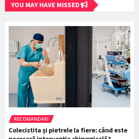
YOU MAY HAVE MISSED
RECOMANDARI
Colecistita și pietrele la fiere: când este
necesară intervenția chirurgicală?