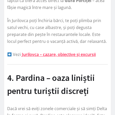
faptul că oferă acces direct la
Gura Portiței
– acea
fâșie magică între mare și lagună.
În Jurilovca poți închiria bărci, te poți plimba prin
satul vechi, cu case albastre, și poți degusta
preparate din pește în restaurantele locale. Este
locul perfect pentru o vacanță activă, dar relaxantă.
Vezi
Jurilovca – cazare, obiective și excursii
4. Pardina – oaza liniștii
pentru turiștii discreți
Dacă vrei să eviți zonele comerciale și să simți Delta