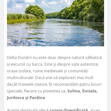
Delta Dunării nu este doar despre natură sălbatică
și excursii cu barca. Este și despre sate autentice,
orașe izolate, ruine medievale și comunități
multiculturale. Dacă vrei să explorezi mai mult
decât traseele clasice, îți recomandăm patru locuri
speciale, fiecare cu povestea sa:
Sulina, Enisala,
Jurilovca și Pardina
.
Aceste destinații oferă
cazare diversificată
, acces