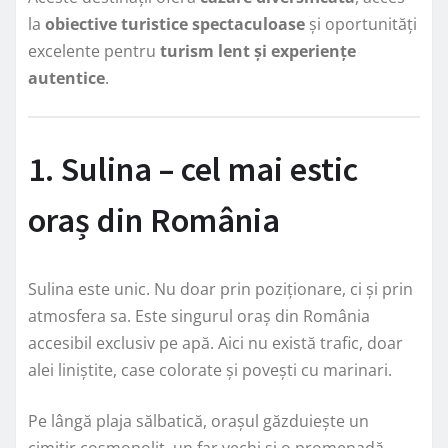
la
obiective turistice spectaculoase
și oportunități
excelente pentru
turism lent și experiențe
autentice
.
1. Sulina – cel mai estic
oraș din România
Sulina este unic. Nu doar prin poziționare, ci și prin
atmosfera sa. Este singurul oraș din România
accesibil exclusiv pe apă. Aici nu există trafic, doar
alei liniștite, case colorate și povești cu marinari.
Pe lângă plaja sălbatică, orașul găzduiește un
cimitir cosmopolit, un far vechi și o promenadă