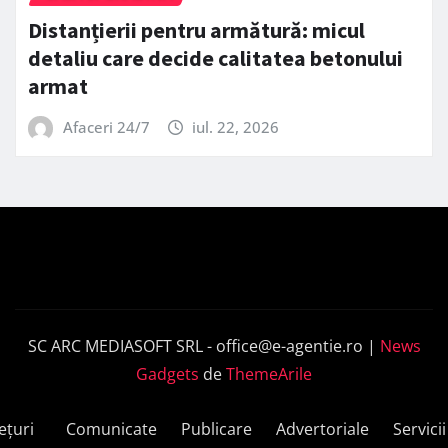
Distanțierii pentru armătură: micul
detaliu care decide calitatea betonului
armat
Afaceri 24/7
iul. 22, 2026
SC ARC MEDIASOFT SRL -
office@e-agentie.ro
|
News
Gadgets
de
ThemeArile
ețuri
Comunicate
Publicare
Advertoriale
Servicii