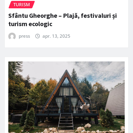
TURISM
Sfântu Gheorghe – Plajă, festivaluri și
turism ecologic
press
apr. 13, 2025