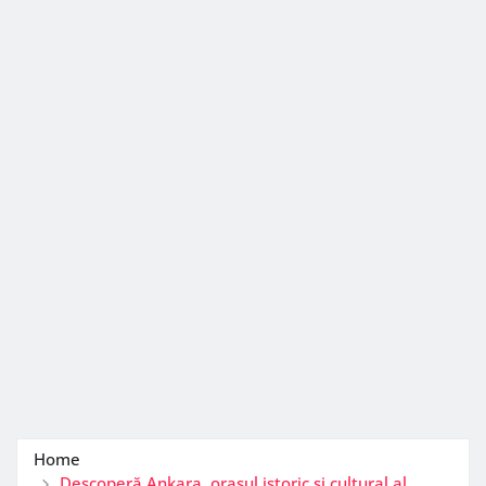
Home
Descoperă Ankara, orașul istoric și cultural al