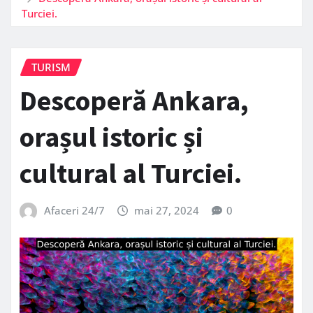
Turciei.
TURISM
Descoperă Ankara,
orașul istoric și
cultural al Turciei.
Afaceri 24/7
mai 27, 2024
0