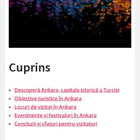
Cuprins
Descoperă Ankara, capitala istorică a Turciei
Obiective turistice în Ankara
Locuri de vizitat în Ankara
Evenimente și festivaluri în Ankara
Concluzii și sfaturi pentru vizitatori