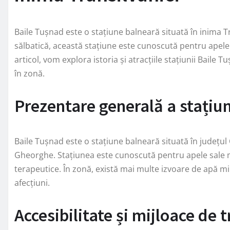
Baile Tușnad este o stațiune balneară situată în inima T
sălbatică, această stațiune este cunoscută pentru apele 
articol, vom explora istoria și atracțiile stațiunii Baile 
în zonă.
Prezentare generală a stațiun
Baile Tușnad este o stațiune balneară situată în județu
Gheorghe. Stațiunea este cunoscută pentru apele sale mi
terapeutice. În zonă, există mai multe izvoare de apă min
afecțiuni.
Accesibilitate și mijloace de 