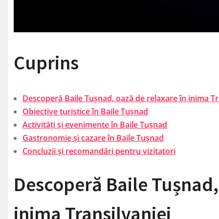
Cuprins
Descoperă Baile Tușnad, oază de relaxare în inima Tr
Obiective turistice în Baile Tușnad
Activități și evenimente în Baile Tușnad
Gastronomie și cazare în Baile Tușnad
Concluzii și recomandări pentru vizitatori
Descoperă Baile Tușnad, 
inima Transilvaniei