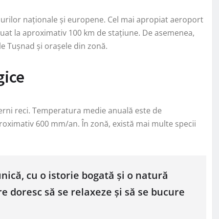
urilor naționale și europene. Cel mai apropiat aeroport
ituat la aproximativ 100 km de stațiune. De asemenea,
le Tușnad și orașele din zonă.
gice
 ierni reci. Temperatura medie anuală este de
aproximativ 600 mm/an. În zonă, există mai multe specii
ică, cu o istorie bogată și o natură
are doresc să se relaxeze și să se bucure