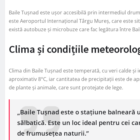
Baile Tușnad este ușor accesibilă prin intermediul drum
este Aeroportul Internațional Târgu Mureș, care este s
există autobuze și microbuze care fac legătura între Bai
Clima și condițiile meteorolo
Clima din Baile Tușnad este temperată, cu veri calde și
aproximativ 8°C, iar cantitatea de precipitații este de 
de plante și animale, care sunt protejate de lege.
„Baile Tușnad este o stațiune balneară un
sălbatică. Este un loc ideal pentru cei c
de frumusețea naturii.”