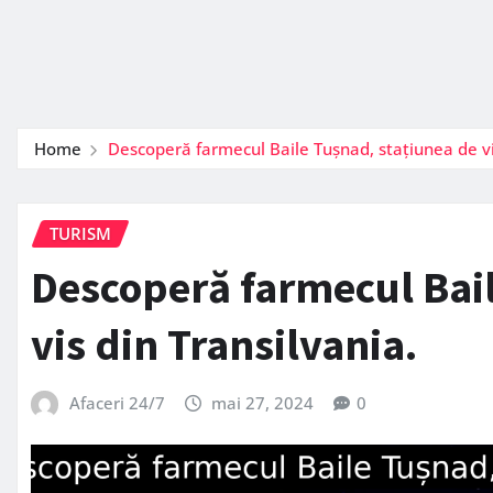
Home
Descoperă farmecul Baile Tușnad, stațiunea de vi
TURISM
Descoperă farmecul Bail
vis din Transilvania.
Afaceri 24/7
mai 27, 2024
0