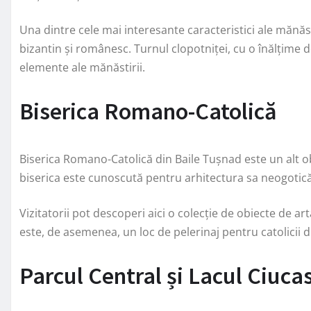
Una dintre cele mai interesante caracteristici ale mănăst
bizantin și românesc. Turnul clopotniței, cu o înălțime 
elemente ale mănăstirii.
Biserica Romano-Catolică
Biserica Romano-Catolică din Baile Tușnad este un alt ob
biserica este cunoscută pentru arhitectura sa neogotică 
Vizitatorii pot descoperi aici o colecție de obiecte de a
este, de asemenea, un loc de pelerinaj pentru catolicii d
Parcul Central și Lacul Ciuca