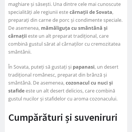
maghiare și săsești. Una dintre cele mai cunoscute
specialități ale regiunii este
cârnații de Sovata
,
preparați din carne de porc și condimente speciale.
De asemenea,
mămăliguța cu smântână și
cârnații
este un alt preparat tradițional, care
combină gustul sărat al cârnaților cu cremozitatea
smântânii.
În Sovata, puteți să gustați și
papanasi
, un desert
tradițional românesc, preparat din brânză și
smântână. De asemenea,
cozonacul cu nuci și
stafide
este un alt desert delicios, care combină
gustul nucilor și stafidelor cu aroma cozonacului.
Cumpărături și suveniruri