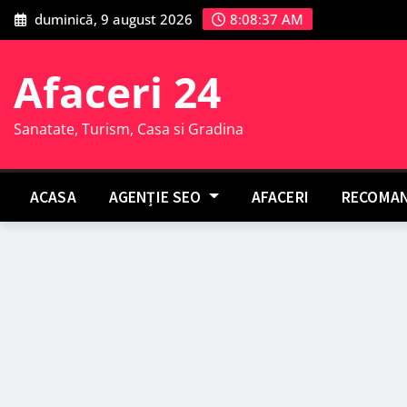
Skip
duminică, 9 august 2026
8:08:38 AM
to
content
Afaceri 24
Sanatate, Turism, Casa si Gradina
ACASA
AGENȚIE SEO
AFACERI
RECOMAN