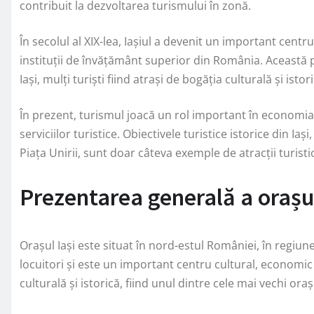
contribuit la dezvoltarea turismului în zonă.
În secolul al XIX-lea, Iașiul a devenit un important centru 
instituții de învățământ superior din România. Această 
Iași, mulți turiști fiind atrași de bogăția culturală și istor
În prezent, turismul joacă un rol important în economia l
serviciilor turistice. Obiectivele turistice istorice din Iaș
Piața Unirii, sunt doar câteva exemple de atracții turisti
Prezentarea generală a orașul
Orașul Iași este situat în nord-estul României, în regiu
locuitori și este un important centru cultural, economic 
culturală și istorică, fiind unul dintre cele mai vechi or