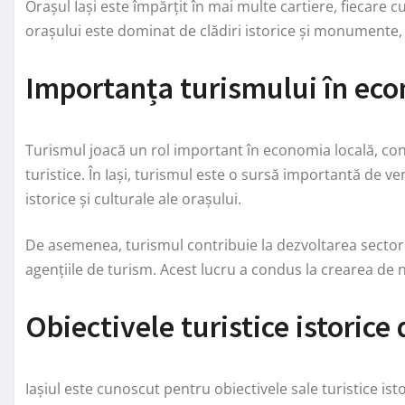
Orașul Iași este împărțit în mai multe cartiere, fiecare cu 
orașului este dominat de clădiri istorice și monumente, c
Importanța turismului în eco
Turismul joacă un rol important în economia locală, contr
turistice. În Iași, turismul este o sursă importantă de veni
istorice și culturale ale orașului.
De asemenea, turismul contribuie la dezvoltarea sectorulu
agențiile de turism. Acest lucru a condus la crearea de 
Obiectivele turistice istorice 
Iașiul este cunoscut pentru obiectivele sale turistice ist