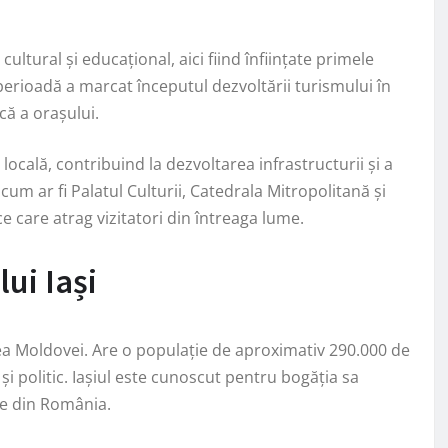
cultural și educațional, aici fiind înființate primele
perioadă a marcat începutul dezvoltării turismului în
ică a orașului.
ocală, contribuind la dezvoltarea infrastructurii și a
i, cum ar fi Palatul Culturii, Catedrala Mitropolitană și
ce care atrag vizitatori din întreaga lume.
ui Iași
nea Moldovei. Are o populație de aproximativ 290.000 de
și politic. Iașiul este cunoscut pentru bogăția sa
așe din România.