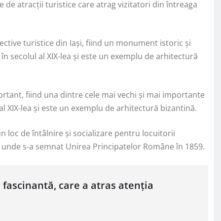
 de atracții turistice care atrag vizitatori din întreaga
ctive turistice din Iași, fiind un monument istoric și
 în secolul al XIX-lea și este un exemplu de arhitectură
ortant, fiind una dintre cele mai vechi și mai importante
 al XIX-lea și este un exemplu de arhitectură bizantină.
un loc de întâlnire și socializare pentru locuitorii
cul unde s-a semnat Unirea Principatelor Române în 1859.
i fascinantă, care a atras atenția