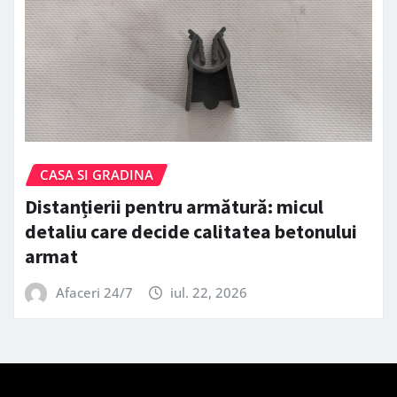
CASA SI GRADINA
Distanțierii pentru armătură: micul
detaliu care decide calitatea betonului
armat
Afaceri 24/7
iul. 22, 2026