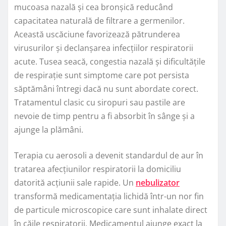
mucoasa nazală și cea bronșică reducând
capacitatea naturală de filtrare a germenilor.
Această uscăciune favorizează pătrunderea
virusurilor și declanșarea infecțiilor respiratorii
acute. Tusea seacă, congestia nazală și dificultățile
de respirație sunt simptome care pot persista
săptămâni întregi dacă nu sunt abordate corect.
Tratamentul clasic cu siropuri sau pastile are
nevoie de timp pentru a fi absorbit în sânge și a
ajunge la plămâni.
Terapia cu aerosoli a devenit standardul de aur în
tratarea afecțiunilor respiratorii la domiciliu
datorită acțiunii sale rapide. Un
nebulizator
transformă medicamentația lichidă într-un nor fin
de particule microscopice care sunt inhalate direct
în căile respiratorii. Medicamentul ajunge exact la