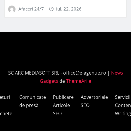
Afaceri 24/7
iul. 22, 2026
SC ARC MEDIASOFT SRL -
office@e-agentie.ro
|
News
Gadgets
de
ThemeArile
ețuri
Comunicate
Publicare
Advertoriale
Servicii
de presă
Articole
SEO
Conten
chete
SEO
Writing