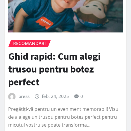
RECOMANDARI
Ghid rapid: Cum alegi
trusou pentru botez
perfect
press
feb. 24, 2025
0
Pregătiți-vă pentru un eveniment memorabil! Visul
de a alege un trusou pentru botez perfect pentru
micuțul vostru se poate transforma…