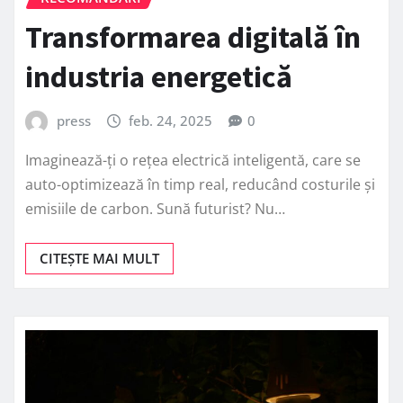
Transformarea digitală în
industria energetică
press
feb. 24, 2025
0
Imaginează-ți o rețea electrică inteligentă, care se
auto-optimizează în timp real, reducând costurile și
emisiile de carbon. Sună futurist? Nu…
CITEȘTE MAI MULT