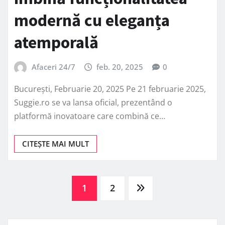
modernă cu eleganța
atemporală
Afaceri 24/7
feb. 20, 2025
0
București, Februarie 20, 2025 Pe 21 februarie 2025,
Suggie.ro se va lansa oficial, prezentând o
platformă inovatoare care combină ce…
CITEȘTE MAI MULT
Paginație
1
2
articole