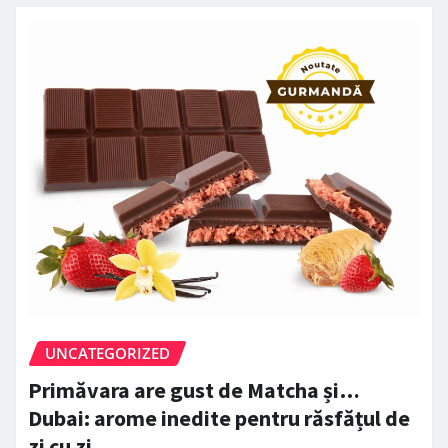
UNCATEGORIZED
Primăvara are gust de Matcha și…
Dubai: arome inedite pentru răsfățul de
zi cu zi