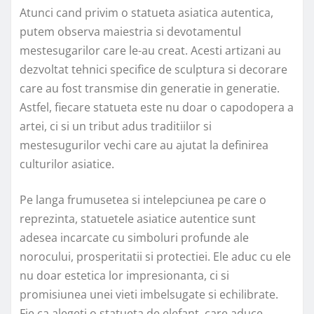
Atunci cand privim o statueta asiatica autentica,
putem observa maiestria si devotamentul
mestesugarilor care le-au creat. Acesti artizani au
dezvoltat tehnici specifice de sculptura si decorare
care au fost transmise din generatie in generatie.
Astfel, fiecare statueta este nu doar o capodopera a
artei, ci si un tribut adus traditiilor si
mestesugurilor vechi care au ajutat la definirea
culturilor asiatice.
Pe langa frumusetea si intelepciunea pe care o
reprezinta, statuetele asiatice autentice sunt
adesea incarcate cu simboluri profunde ale
norocului, prosperitatii si protectiei. Ele aduc cu ele
nu doar estetica lor impresionanta, ci si
promisiunea unei vieti imbelsugate si echilibrate.
Fie ca alegeti o statueta de elefant, care aduce