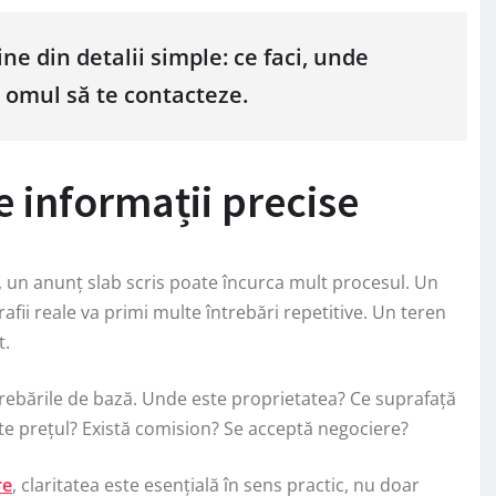
ine din detalii simple: ce faci, unde
e omul să te contacteze.
e informații precise
e, un anunț slab scris poate încurca mult procesul. Un
afii reale va primi multe întrebări repetitive. Un teren
t.
rebările de bază. Unde este proprietatea? Ce suprafață
este prețul? Există comision? Se acceptă negociere?
re
, claritatea este esențială în sens practic, nu doar