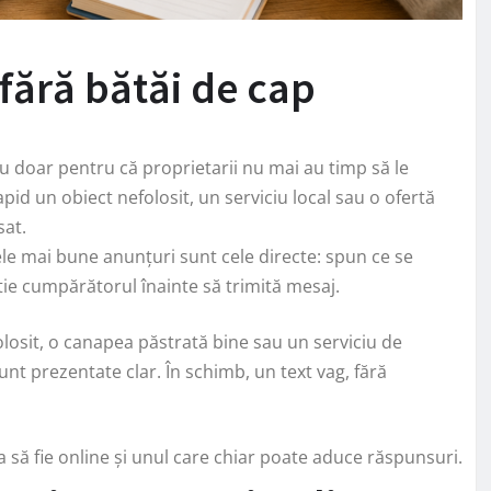
 fără bătăi de cap
ou doar pentru că proprietarii nu mai au timp să le
id un obiect nefolosit, un serviciu local sau o ofertă
sat.
ele mai bune anunțuri sunt cele directe: spun ce se
știe cumpărătorul înainte să trimită mesaj.
olosit, o canapea păstrată bine sau un serviciu de
unt prezentate clar. În schimb, un text vag, fără
a să fie online și unul care chiar poate aduce răspunsuri.