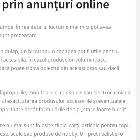
 prin anunțuri online
mpe. În realitate, și lucrurile mai mici pot avea
 sunt prezentate.
 dulap, un birou sau o canapea pot fi utile pentru
 accesibilă. În cazul produselor voluminoase,
acă poate ridica obiectul din același oraș sau dacă
, laptopurile, monitoarele, consolele sau electrocasnicele
l exact, starea produsului, accesoriile și eventualele
importante decât formulările de tip „stare foarte bună”.
re nu mai sunt folosite zilnic: cărți, articole pentru copii,
ese, scule sau produse de hobby. Un preț realist și o