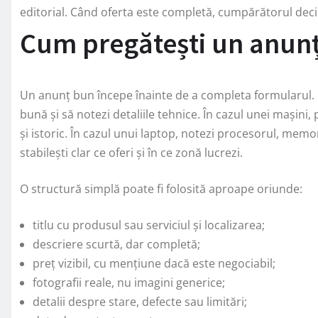
editorial. Când oferta este completă, cumpărătorul dec
Cum pregătești un anunț î
Un anunț bun începe înainte de a completa formularul. Me
bună și să notezi detaliile tehnice. În cazul unei mașini,
și istoric. În cazul unui laptop, notezi procesorul, memori
stabilești clar ce oferi și în ce zonă lucrezi.
O structură simplă poate fi folosită aproape oriunde:
titlu cu produsul sau serviciul și localizarea;
descriere scurtă, dar completă;
preț vizibil, cu mențiune dacă este negociabil;
fotografii reale, nu imagini generice;
detalii despre stare, defecte sau limitări;