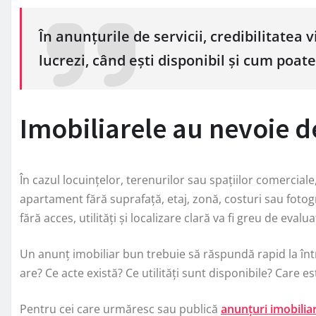
În anunțurile de servicii, credibilitatea v
lucrezi, când ești disponibil și cum poat
Imobiliarele au nevoie d
În cazul locuințelor, terenurilor sau spațiilor comercial
apartament fără suprafață, etaj, zonă, costuri sau fotogr
fără acces, utilități și localizare clară va fi greu de evalua
Un anunț imobiliar bun trebuie să răspundă rapid la înt
are? Ce acte există? Ce utilități sunt disponibile? Care 
Pentru cei care urmăresc sau publică
anunțuri imobilia