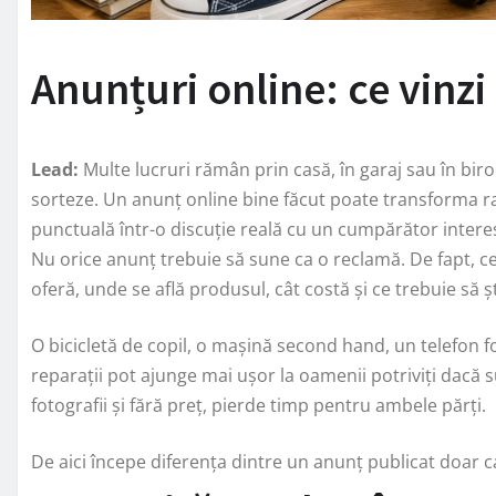
Anunțuri online: ce vinzi
Lead:
Multe lucruri rămân prin casă, în garaj sau în bir
sorteze. Un anunț online bine făcut poate transforma rap
punctuală într-o discuție reală cu un cumpărător intere
Nu orice anunț trebuie să sune ca o reclamă. De fapt, c
oferă, unde se află produsul, cât costă și ce trebuie să 
O bicicletă de copil, o mașină second hand, un telefon f
reparații pot ajunge mai ușor la oamenii potriviți dacă s
fotografii și fără preț, pierde timp pentru ambele părți.
De aici începe diferența dintre un anunț publicat doar c