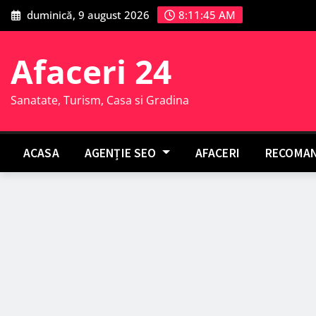
Skip
duminică, 9 august 2026
8:11:46 AM
to
content
Afaceri 24
Sanatate, Turism, Casa si Gradina
ACASA
AGENȚIE SEO
AFACERI
RECOMAN