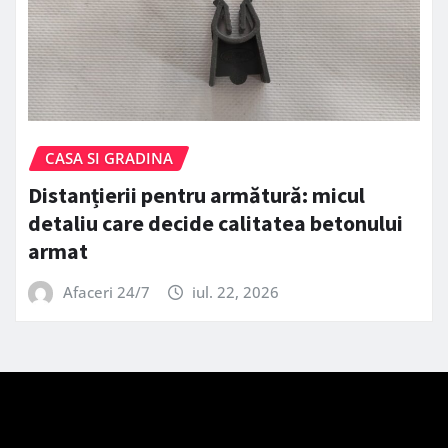
CASA SI GRADINA
Distanțierii pentru armătură: micul
detaliu care decide calitatea betonului
armat
Afaceri 24/7
iul. 22, 2026