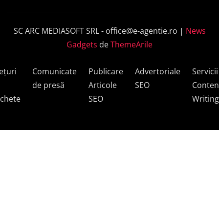
SC ARC MEDIASOFT SRL -
office@e-agentie.ro
|
News
Gadgets
de
ThemeArile
ețuri
Comunicate
Publicare
Advertoriale
Servicii
de presă
Articole
SEO
Conten
chete
SEO
Writing