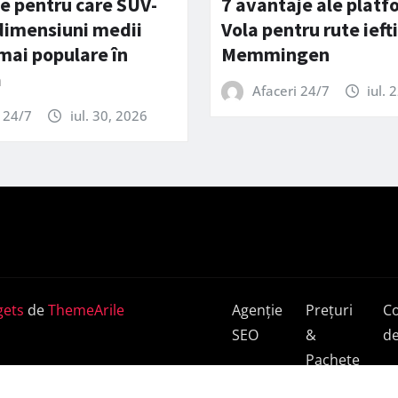
e pentru care SUV-
7 avantaje ale platf
 dimensiuni medii
Vola pentru rute ieft
 mai populare în
Memmingen
a
Afaceri 24/7
iul. 
 24/7
iul. 30, 2026
ets
de
ThemeArile
Agenție
Prețuri
C
SEO
&
de
Pachete