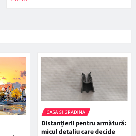
CASA SI GRADINA
Distanțierii pentru armătură:
micul detaliu care decide