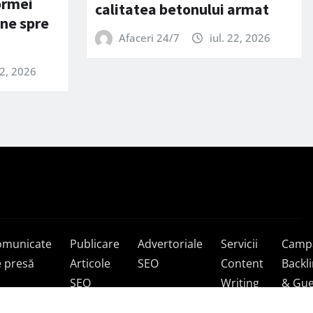
ormei
calitatea betonului armat
ine spre
Afaceri 24/7
iul. 22, 2026
22, 2026
omunicate
Publicare
Advertoriale
Servicii
Campa
 presă
Articole
SEO
Content
Backl
SEO
Writing
& Gue
Post