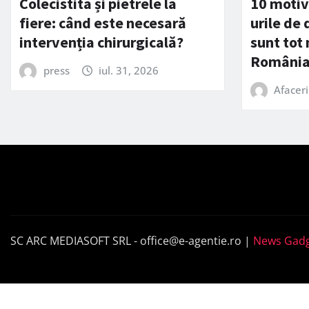
Colecistita și pietrele la
10 motiv
fiere: când este necesară
urile de
intervenția chirurgicală?
sunt tot
Români
press
iul. 31, 2026
Afaceri
SC ARC MEDIASOFT SRL -
office@e-agentie.ro
|
News Gadg