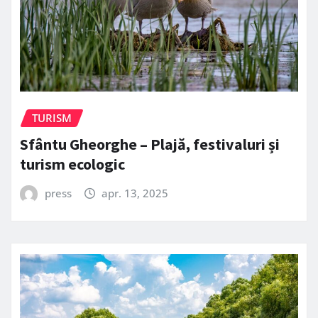
TURISM
Sfântu Gheorghe – Plajă, festivaluri și
turism ecologic
press
apr. 13, 2025