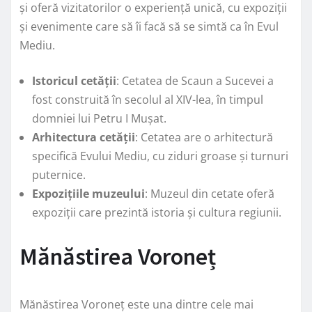
și oferă vizitatorilor o experiență unică, cu expoziții
și evenimente care să îi facă să se simtă ca în Evul
Mediu.
Istoricul cetății
: Cetatea de Scaun a Sucevei a
fost construită în secolul al XIV-lea, în timpul
domniei lui Petru I Mușat.
Arhitectura cetății
: Cetatea are o arhitectură
specifică Evului Mediu, cu ziduri groase și turnuri
puternice.
Expozițiile muzeului
: Muzeul din cetate oferă
expoziții care prezintă istoria și cultura regiunii.
Mănăstirea Voroneț
Mănăstirea Voroneț este una dintre cele mai