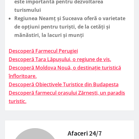
este importantă pentru dezvoltarea
turismului
Regiunea Neamț și Suceava oferă o varietate
de opțiuni pentru turiști, de la cetăți și
mănăstiri, la lacuri și munți
Descoperă Farmecul Perugiei
Descoperă Tara Lăpușului, o regiune de vis.
Descoperă Moldova Nouă, o destinație turistică
înfloritoare.
Descoperă Obiectivele Turistice din Budapesta
Descoperă farmecul orașului Zărnești, un paradis
turistic.
Afaceri 24/7