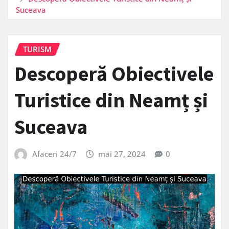
Suceava
TURISM
Descoperă Obiectivele
Turistice din Neamț și
Suceava
Afaceri 24/7
mai 27, 2024
0