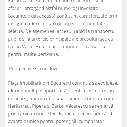
Barbu Văcărescu într-un hub rezidențial și de
afaceri, atrăgând astfel numeroși investitori.
Locuințele din această zonă sunt caracterizate prin
design modern, dotări de top și o comunitate
selectă. De asemenea, accesul rapid la transportul
public și la arterele principale ale orașului face ca
Barbu Văcărescu să fie o opțiune convenabilă
pentru multe persoane.
Perspective și concluzii
Piața imobiliară din București continuă să evolueze,
oferind multiple oportunități pentru cei interesați
de achiziționarea unui apartament. Zone precum
Herăstrău, Pipera și Barbu Văcărescu se remarcă
prin caracteristicile lor distincte, fiecare aducând
avantaje unice pentru potențialii cumpărători.