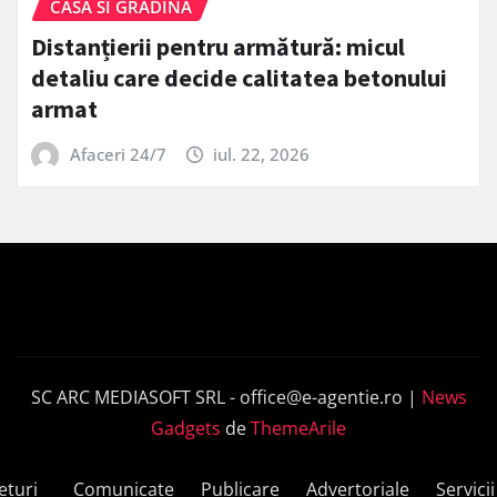
CASA SI GRADINA
Distanțierii pentru armătură: micul
detaliu care decide calitatea betonului
armat
Afaceri 24/7
iul. 22, 2026
SC ARC MEDIASOFT SRL -
office@e-agentie.ro
|
News
Gadgets
de
ThemeArile
ețuri
Comunicate
Publicare
Advertoriale
Servicii