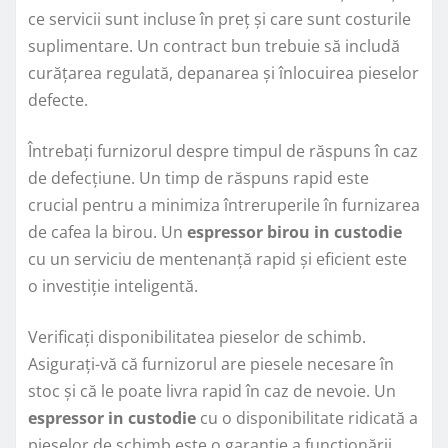
ce servicii sunt incluse în preț și care sunt costurile
suplimentare. Un contract bun trebuie să includă
curățarea regulată, depanarea și înlocuirea pieselor
defecte.
Întrebați furnizorul despre timpul de răspuns în caz
de defecțiune. Un timp de răspuns rapid este
crucial pentru a minimiza întreruperile în furnizarea
de cafea la birou. Un
espressor birou in custodie
cu un serviciu de mentenanță rapid și eficient este
o investiție inteligentă.
Verificați disponibilitatea pieselor de schimb.
Asigurați-vă că furnizorul are piesele necesare în
stoc și că le poate livra rapid în caz de nevoie. Un
espressor in custodie
cu o disponibilitate ridicată a
pieselor de schimb este o garanție a funcționării