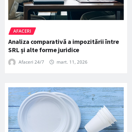
AFACERI
Analiza comparativă a impozitării între
SRL și alte forme juridice
Afaceri 24/7
mart. 11, 2026