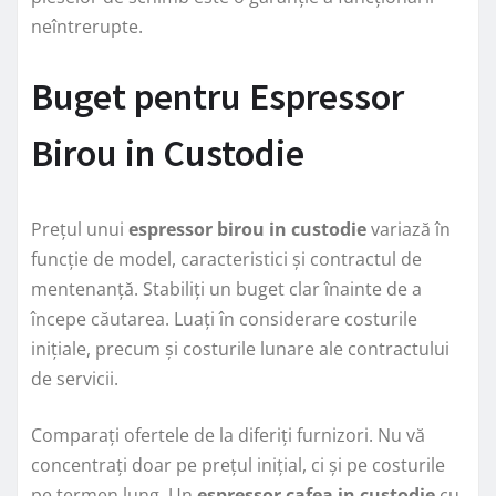
neîntrerupte.
Buget pentru Espressor
Birou in Custodie
Prețul unui
espressor birou in custodie
variază în
funcție de model, caracteristici și contractul de
mentenanță. Stabiliți un buget clar înainte de a
începe căutarea. Luați în considerare costurile
inițiale, precum și costurile lunare ale contractului
de servicii.
Comparați ofertele de la diferiți furnizori. Nu vă
concentrați doar pe prețul inițial, ci și pe costurile
pe termen lung. Un
espressor cafea in custodie
cu