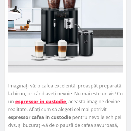
Imaginați-vă: o cafea excelentă, proaspăt preparată,
la birou, oricând aveți nevoie. Nu mai este un vis! Cu
un
espressor in custodie
, această imagine devine
realitate. Aflați cum să alegeți cel mai potrivit
espressor cafea in custodie
pentru nevoile echipei
dvs. și bucurați-vă de o pauză de cafea savuroasă,