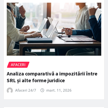
AFACERI
Analiza comparativă a impozitării între
SRL și alte forme juridice
Afaceri 24/7
mart. 11, 2026