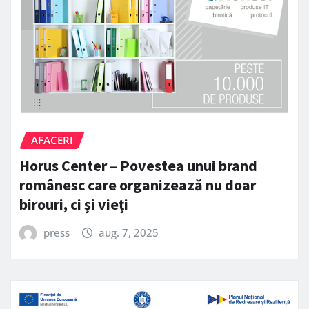
AFACERI
Horus Center – Povestea unui brand
românesc care organizează nu doar
birouri, ci și vieți
press
aug. 7, 2025