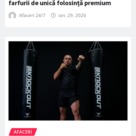
farfurii de unică folosință premium
Afaceri 24/7
ian. 29, 2026
AFACERI