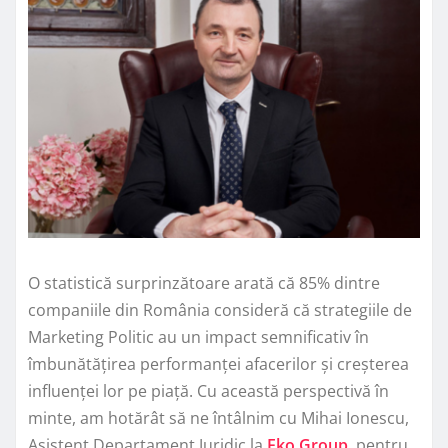
O statistică surprinzătoare arată că 85% dintre
companiile din România consideră că strategiile de
Marketing Politic au un impact semnificativ în
îmbunătățirea performanței afacerilor și creșterea
influenței lor pe piață. Cu această perspectivă în
minte, am hotărât să ne întâlnim cu Mihai Ionescu,
Asistent Departament Juridic la
Eko Group
, pentru