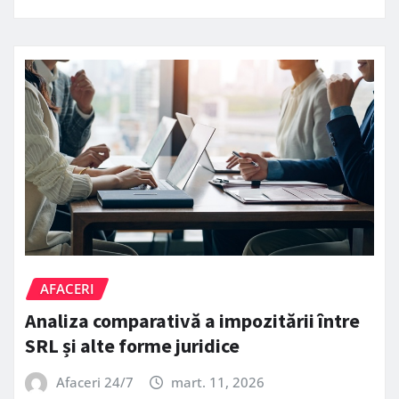
AFACERI
Analiza comparativă a impozitării între
SRL și alte forme juridice
Afaceri 24/7
mart. 11, 2026