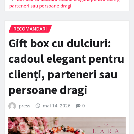
parteneri sau persoane dragi
RECOMANDARI
Gift box cu dulciuri:
cadoul elegant pentru
clienți, parteneri sau
persoane dragi
press
mai 14, 2026
0