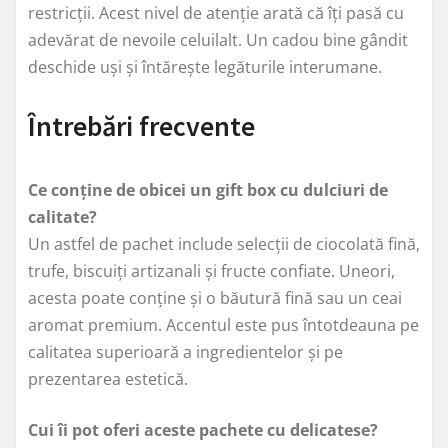
restricții. Acest nivel de atenție arată că îți pasă cu
adevărat de nevoile celuilalt. Un cadou bine gândit
deschide uși și întărește legăturile interumane.
Întrebări frecvente
Ce conține de obicei un gift box cu dulciuri de
calitate?
Un astfel de pachet include selecții de ciocolată fină,
trufe, biscuiți artizanali și fructe confiate. Uneori,
acesta poate conține și o băutură fină sau un ceai
aromat premium. Accentul este pus întotdeauna pe
calitatea superioară a ingredientelor și pe
prezentarea estetică.
Cui îi pot oferi aceste pachete cu delicatese?