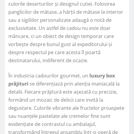
culorile deserturilor și designul cutiei. Folosirea
panglicilor de mătase, a hărții de mătase la interior
sau a sigiliilor personalizate adaugă o notă de
exclusivitate. Un astfel de cadou nu este doar
mâncare, ci un obiect de design temporar care
vorbește despre bunul gust al expeditorului și
despre respectul pe care acesta îl poartă
destinatarului, indiferent de ocazie.
În industria cadourilor gourmet, un
luxury box
prăjituri
se diferențiază prin atenția maniacală la
detalii. Fiecare prăjitură este așezată cu precizie,
formând un mozaic de delicii care invită la
degustare. Culorile vibrante ale fructelor proaspete
sau nuanțele pastelate ale cremelor fine sunt
evidențiate de contrastul cu ambalajul,
transformând întregul ansamblu într-o operă de