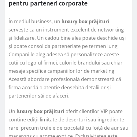
pentru parteneri corporate
În mediul business, un
luxury box prăjituri
servește ca un instrument excelent de networking
și fidelizare. Un cadou bine ales poate deschide uși
și poate consolida parteneriate pe termen lung.
Companiile aleg adesea să personalizeze aceste
cutii cu logo-ul firmei, culorile brandului sau chiar
mesaje specifice campaniilor lor de marketing.
Această abordare profesională demonstrează că
firma acordă o atenție deosebită detaliilor și
partenerilor săi de afaceri.
Un
luxury box prăjituri
oferit clienților VIP poate
conține ediții limitate de deserturi sau ingrediente
rare, precum trufele de ciocolată cu foiță de aur sau
macarons cu arome exotice. Exclusivitatea este