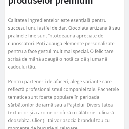
produselor premium
Calitatea ingredientelor este esențială pentru
succesul unui astfel de dar. Ciocolata artizanală sau
pralinele fine sunt întotdeauna apreciate de
cunoscători. Poți adăuga elemente personalizate
pentru a face gestul mult mai special. O felicitare
scrisă de mână adaugă o notă caldă și umană
cadoului tău.
Pentru partenerii de afaceri, alege variante care
reflectă profesionalismul companiei tale. Pachetele
tematice sunt foarte populare în perioada
sărbătorilor de iarnă sau a Paștelui. Diversitatea
texturilor și a aromelor oferă o călătorie culinară
deosebită. Clienții tăi vor asocia brandul tău cu
momente de bucurie și relaxare.