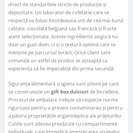
direct de standardele stricte de producție și
depozitare. Un laborator de cofetărie care se
respectă va folosi întotdeauna unt de cea mai bună
calitate, ciocolată belgiană sau franceză și fructe
atent selecționate. Aceste ingrediente asigură nu
doar un gust divin, ci și o textură optimă care se
menține pe parcursul livrării. Orice client care
comandă un astfel de produs se așteaptă ca
experiența să fie impecabilă din prima secundă.
Siguranța alimentară și igiena sunt pilonii pe care
se construiește un
gift box dulciuri
de încredere.
Procesul de ambalare trebuie să respecte norme
riguroase pentru a preveni contaminarea și pentru
a păstra proprietățile organoleptice ale prăjiturilor.
Cutiile sunt adesea prevăzute cu compartimente
individuale, care împiedică amestecarea aromelor