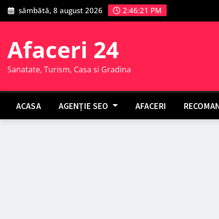
Skip
sâmbătă, 8 august 2026
2:46:22 PM
to
content
Afaceri 24
Sanatate, Turism, Casa si Gradina
ACASA
AGENȚIE SEO
AFACERI
RECOMAN