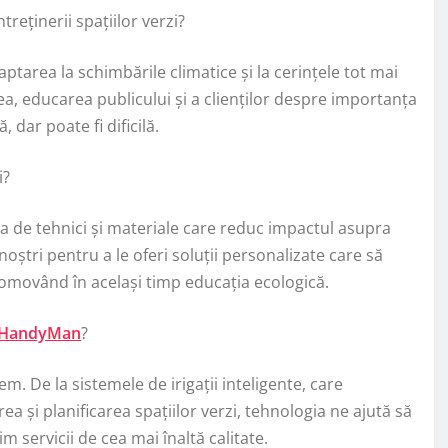
reținerii spațiilor verzi?
ptarea la schimbările climatice și la cerințele tot mai
a, educarea publicului și a clienților despre importanța
, dar poate fi dificilă.
i?
a de tehnici și materiale care reduc impactul asupra
ștri pentru a le oferi soluții personalizate care să
romovând în același timp educația ecologică.
HandyMan
?
em. De la sistemele de irigații inteligente, care
a și planificarea spațiilor verzi, tehnologia ne ajută să
m servicii de cea mai înaltă calitate.