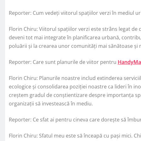
Reporter: Cum vedeți viitorul spațiilor verzi în mediul u
Florin Chiru: Viitorul spațiilor verzi este strâns legat de
deveni tot mai integrate în planificarea urbană, contribu
poluării și la crearea unor comunități mai sănătoase și 
Reporter: Care sunt planurile de viitor pentru
HandyMa
Florin Chiru: Planurile noastre includ extinderea servicii
ecologice și consolidarea poziției noastre ca lideri în i
creștem gradul de conștientizare despre importanța spaț
organizații să investească în mediu.
Reporter: Ce sfat ai pentru cineva care dorește să îmbu
Florin Chiru: Sfatul meu este să înceapă cu pași mici. Chi