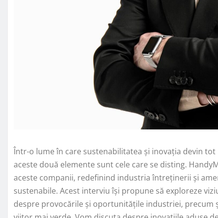
Într-o lume în care sustenabilitatea și inovația devin t
aceste două elemente sunt cele care se disting. HandyMa
aceste companii, redefinind industria întreținerii și amena
sustenabile. Acest interviu își propune să exploreze viz
despre provocările și oportunitățile industriei, precum
viitor mai verde. Vom discuta despre inovațiile aduse d