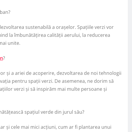
rban?
 dezvoltarea sustenabilă a orașelor. Spațiile verzi vor
ind la îmbunătățirea calității aerului, la reducerea
mai unite.
n
?
lor și a ariei de acoperire, dezvoltarea de noi tehnologii
novația pentru spații verzi. De asemenea, ne dorim să
iilor verzi și să inspirăm mai multe persoane și
nătățească spațiul verde din jurul său?
ar și cele mai mici acțiuni, cum ar fi plantarea unui