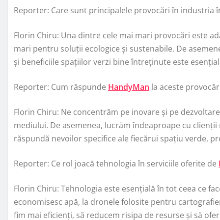
Reporter: Care sunt principalele provocări în industria înt
Florin Chiru: Una dintre cele mai mari provocări este ada
mari pentru soluții ecologice și sustenabile. De asemene
și beneficiile spațiilor verzi bine întreținute este esențială
Reporter: Cum răspunde
HandyMan
la aceste provocăr
Florin Chiru: Ne concentrăm pe inovare și pe dezvoltare
mediului. De asemenea, lucrăm îndeaproape cu clienții no
răspundă nevoilor specifice ale fiecărui spațiu verde, p
Reporter: Ce rol joacă tehnologia în serviciile oferite de
Florin Chiru: Tehnologia este esențială în tot ceea ce fac
economisesc apă, la dronele folosite pentru cartografiere
fim mai eficienți, să reducem risipa de resurse și să oferi