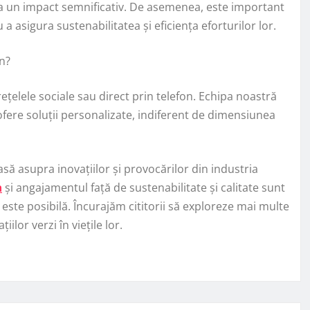
a un impact semnificativ. De asemenea, este important
a asigura sustenabilitatea și eficiența eforturilor lor.
n?
rețelele sociale sau direct prin telefon. Echipa noastră
 ofere soluții personalizate, indiferent de dimensiunea
asă asupra inovațiilor și provocărilor din industria
n
și angajamentul față de sustenabilitate și calitate sunt
ste posibilă. Încurajăm cititorii să exploreze mai multe
lor verzi în viețile lor.