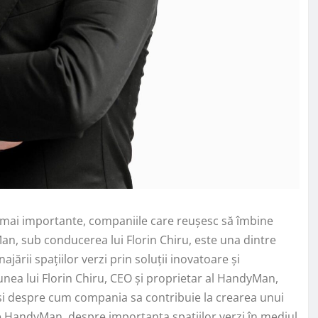
ot mai importante, companiile care reușesc să îmbine
n, sub conducerea lui Florin Chiru, este una dintre
jării spațiilor verzi prin soluții inovatoare și
iunea lui Florin Chiru, CEO și proprietar al HandyMan,
 și despre cum compania sa contribuie la crearea unui
e HandyMan, despre importanța spațiilor verzi în mediul