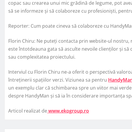
copac sau crearea unui mic grădină de legume, pot ave
să se informeze și să colaboreze cu profesioniști, pentru 
Reporter: Cum poate cineva să colaboreze cu HandyMa
Florin Chiru: Ne puteți contacta prin website-ul nostru, 
este întotdeauna gata să asculte nevoile clienților și să
sau complexitatea proiectului.
Interviul cu Florin Chiru ne-a oferit o perspectivă valoro
întreținerii spațiilor verzi. Viziunea sa pentru
HandyMa
un exemplu clar că schimbarea spre un viitor mai verde e
despre HandyMan și să ia în considerare importanța spații
Articol realizat de
www.ekogroup.ro