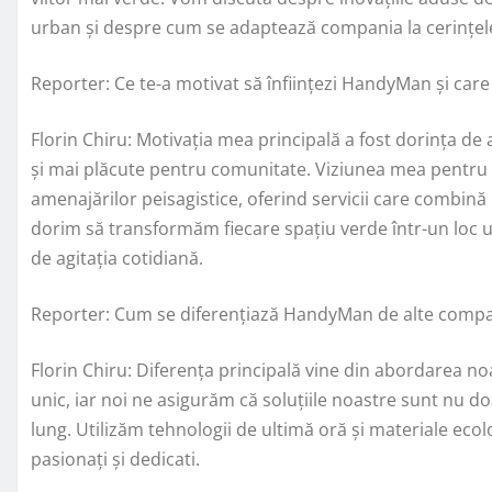
urban și despre cum se adaptează compania la cerințele
Reporter: Ce te-a motivat să înființezi HandyMan și car
Florin Chiru: Motivația mea principală a fost dorința d
și mai plăcute pentru comunitate. Viziunea mea pentru 
amenajărilor peisagistice, oferind servicii care combină 
dorim să transformăm fiecare spațiu verde într-un loc 
de agitația cotidiană.
Reporter: Cum se diferențiază HandyMan de alte compa
Florin Chiru: Diferența principală vine din abordarea no
unic, iar noi ne asigurăm că soluțiile noastre sunt nu do
lung. Utilizăm tehnologii de ultimă oră și materiale ecol
pasionați și dedicati.