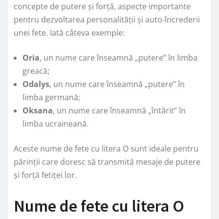
concepte de putere și forță, aspecte importante
pentru dezvoltarea personalității și auto-încrederii
unei fete. Iată câteva exemple:
Oria
, un nume care înseamnă „putere” în limba
greacă;
Odalys
, un nume care înseamnă „putere” în
limba germană;
Oksana
, un nume care înseamnă „întărit” în
limba ucraineană.
Aceste nume de fete cu litera O sunt ideale pentru
părinții care doresc să transmită mesaje de putere
și forță fetiței lor.
Nume de fete cu litera O