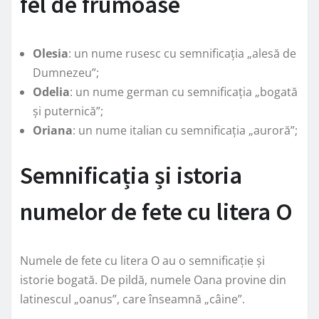
fel de frumoase
Olesia
: un nume rusesc cu semnificația „alesă de
Dumnezeu”;
Odelia
: un nume german cu semnificația „bogată
și puternică”;
Oriana
: un nume italian cu semnificația „auroră”;
Semnificația și istoria
numelor de fete cu litera O
Numele de fete cu litera O au o semnificație și
istorie bogată. De pildă, numele Oana provine din
latinescul „oanus”, care înseamnă „câine”.