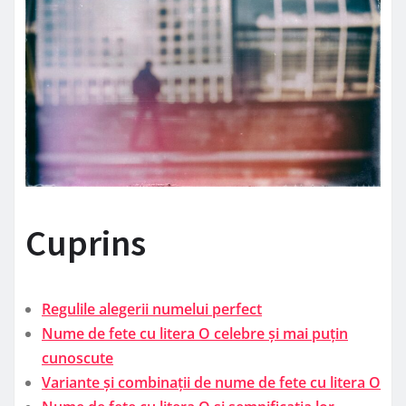
Cuprins
Regulile alegerii numelui perfect
Nume de fete cu litera O celebre și mai puțin
cunoscute
Variante și combinații de nume de fete cu litera O