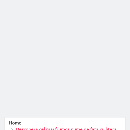
Home
Descoperă cel mai frumos nume de fată cu litera