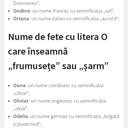
Dumnezeu”;
Ondine
: un nume francez cu semnificația „val”;
Oriana
: un nume italian cu semnificația „auroră”;
Nume de fete cu litera O
care înseamnă
„frumusețe” sau „șarm”
Oana
: un nume românesc cu semnificația
„câine”;
Oliviat
: un nume englezesc cu semnificația
„olivă”;
Odelia
: un nume german cu semnificația „bogată
și puternică”;