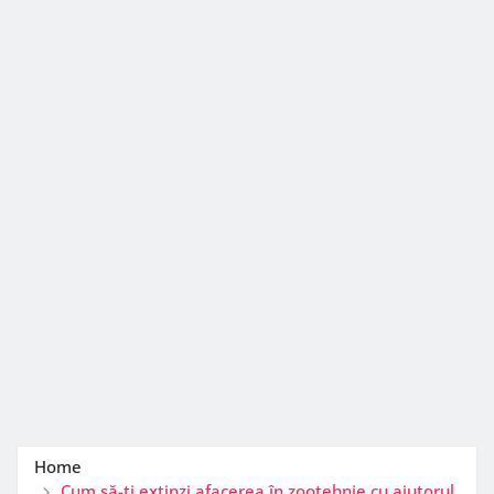
Home
Cum să-ți extinzi afacerea în zootehnie cu ajutorul