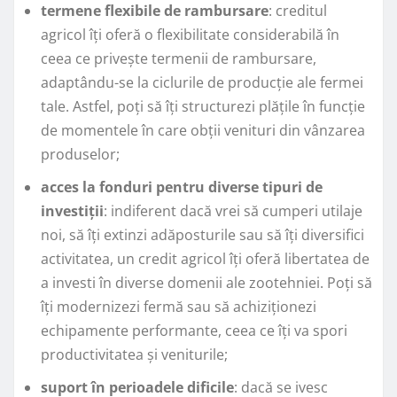
termene flexibile de rambursare
: creditul
agricol îți oferă o flexibilitate considerabilă în
ceea ce privește termenii de rambursare,
adaptându-se la ciclurile de producție ale fermei
tale. Astfel, poți să îți structurezi plățile în funcție
de momentele în care obții venituri din vânzarea
produselor;
acces la fonduri pentru diverse tipuri de
investiții
: indiferent dacă vrei să cumperi utilaje
noi, să îți extinzi adăposturile sau să îți diversifici
activitatea, un credit agricol îți oferă libertatea de
a investi în diverse domenii ale zootehniei. Poți să
îți modernizezi fermă sau să achiziționezi
echipamente performante, ceea ce îți va spori
productivitatea și veniturile;
suport în perioadele dificile
: dacă se ivesc