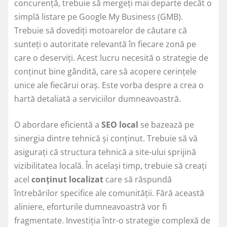
concurență, trebuie să mergeți mai departe decât o
simplă listare pe Google My Business (GMB).
Trebuie să dovediți motoarelor de căutare că
sunteți o autoritate relevantă în fiecare zonă pe
care o deserviți. Acest lucru necesită o strategie de
conținut bine gândită, care să acopere cerințele
unice ale fiecărui oraș. Este vorba despre a crea o
hartă detaliată a serviciilor dumneavoastră.
O abordare eficientă a
SEO local
se bazează pe
sinergia dintre tehnică și conținut. Trebuie să vă
asigurați că structura tehnică a site-ului sprijină
vizibilitatea locală. În același timp, trebuie să creați
acel
conținut localizat
care să răspundă
întrebărilor specifice ale comunității. Fără această
aliniere, eforturile dumneavoastră vor fi
fragmentate. Investiția într-o strategie complexă de