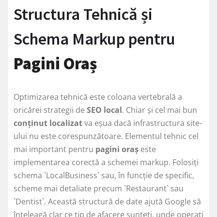
Structura Tehnică și
Schema Markup pentru
Pagini Oraș
Optimizarea tehnică este coloana vertebrală a
oricărei strategii de
SEO local
. Chiar și cel mai bun
conținut localizat
va eșua dacă infrastructura site-
ului nu este corespunzătoare. Elementul tehnic cel
mai important pentru
pagini oraș
este
implementarea corectă a schemei markup. Folosiți
schema `LocalBusiness` sau, în funcție de specific,
scheme mai detaliate precum `Restaurant` sau
`Dentist`. Această structură de date ajută Google să
înțeleagă clar ce tip de afacere sunteți, unde operați