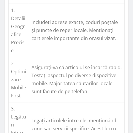
1.
Detalii
Includeți adrese exacte, coduri poștale
Geogr
și puncte de reper locale. Menționați
afice
cartierele importante din orașul vizat.
Precis
e
2.
Asigurați-vă că articolul se încarcă rapid.
Optimi
Testați aspectul pe diverse dispozitive
zare
mobile. Majoritatea căutărilor locale
Mobile
sunt făcute de pe telefon.
First
3.
Legătu
Legați articolele între ele, menționând
ri
zone sau servicii specifice. Acest lucru
Intern