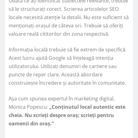
Odată ce ați identificat subiectele relevante, trebuie
să le structurați corect. Scrierea articolelor SEO
locale necesită atenție la detalii. Nu este suficient să
menționați orașul de câteva ori. Trebuie să oferiți
valoare reală cititorilor din zona respectivă.
Informația locală trebuie să fie extrem de specifică.
Acest lucru ajută Google să înțeleagă intenția
utilizatorului. Utilizați denumiri de cartiere sau
puncte de reper clare. Această abordare
construiește încredere și autoritate în comunitate.
Așa cum spunea expertul în marketing digital,
Monica Popescu:
„Conținutul local autentic este
cheia. Nu scrieți despre oraș; scrieți pentru
oamenii din oraș.”