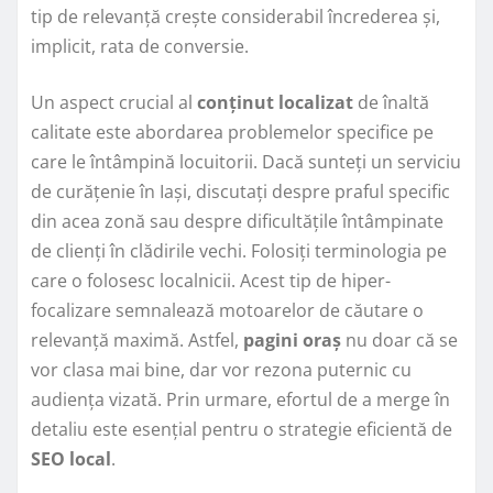
tip de relevanță crește considerabil încrederea și,
implicit, rata de conversie.
Un aspect crucial al
conținut localizat
de înaltă
calitate este abordarea problemelor specifice pe
care le întâmpină locuitorii. Dacă sunteți un serviciu
de curățenie în Iași, discutați despre praful specific
din acea zonă sau despre dificultățile întâmpinate
de clienți în clădirile vechi. Folosiți terminologia pe
care o folosesc localnicii. Acest tip de hiper-
focalizare semnalează motoarelor de căutare o
relevanță maximă. Astfel,
pagini oraș
nu doar că se
vor clasa mai bine, dar vor rezona puternic cu
audiența vizată. Prin urmare, efortul de a merge în
detaliu este esențial pentru o strategie eficientă de
SEO local
.