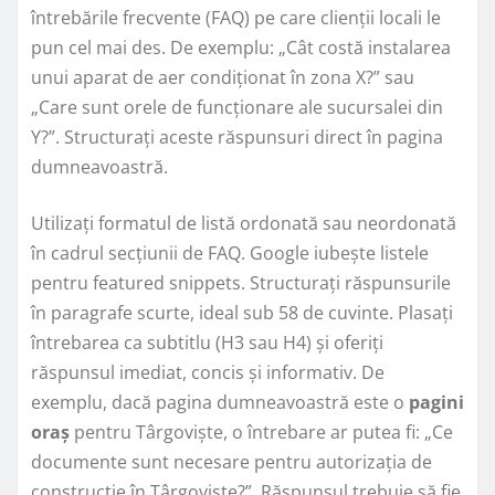
întrebările frecvente (FAQ) pe care clienții locali le
pun cel mai des. De exemplu: „Cât costă instalarea
unui aparat de aer condiționat în zona X?” sau
„Care sunt orele de funcționare ale sucursalei din
Y?”. Structurați aceste răspunsuri direct în pagina
dumneavoastră.
Utilizați formatul de listă ordonată sau neordonată
în cadrul secțiunii de FAQ. Google iubește listele
pentru featured snippets. Structurați răspunsurile
în paragrafe scurte, ideal sub 58 de cuvinte. Plasați
întrebarea ca subtitlu (H3 sau H4) și oferiți
răspunsul imediat, concis și informativ. De
exemplu, dacă pagina dumneavoastră este o
pagini
oraș
pentru Târgoviște, o întrebare ar putea fi: „Ce
documente sunt necesare pentru autorizația de
construcție în Târgoviște?”. Răspunsul trebuie să fie