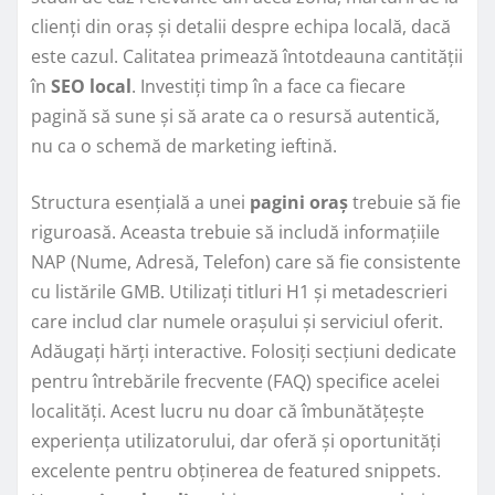
clienți din oraș și detalii despre echipa locală, dacă
este cazul. Calitatea primează întotdeauna cantității
în
SEO local
. Investiți timp în a face ca fiecare
pagină să sune și să arate ca o resursă autentică,
nu ca o schemă de marketing ieftină.
Structura esențială a unei
pagini oraș
trebuie să fie
riguroasă. Aceasta trebuie să includă informațiile
NAP (Nume, Adresă, Telefon) care să fie consistente
cu listările GMB. Utilizați titluri H1 și metadescrieri
care includ clar numele orașului și serviciul oferit.
Adăugați hărți interactive. Folosiți secțiuni dedicate
pentru întrebările frecvente (FAQ) specifice acelei
localități. Acest lucru nu doar că îmbunătățește
experiența utilizatorului, dar oferă și oportunități
excelente pentru obținerea de featured snippets.