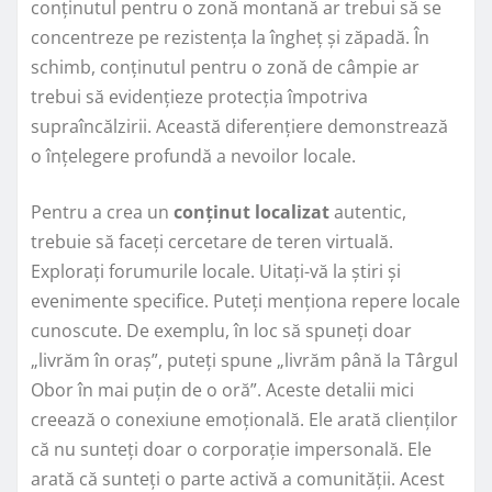
conținutul pentru o zonă montană ar trebui să se
concentreze pe rezistența la îngheț și zăpadă. În
schimb, conținutul pentru o zonă de câmpie ar
trebui să evidențieze protecția împotriva
supraîncălzirii. Această diferențiere demonstrează
o înțelegere profundă a nevoilor locale.
Pentru a crea un
conținut localizat
autentic,
trebuie să faceți cercetare de teren virtuală.
Explorați forumurile locale. Uitați-vă la știri și
evenimente specifice. Puteți menționa repere locale
cunoscute. De exemplu, în loc să spuneți doar
„livrăm în oraș”, puteți spune „livrăm până la Târgul
Obor în mai puțin de o oră”. Aceste detalii mici
creează o conexiune emoțională. Ele arată clienților
că nu sunteți doar o corporație impersonală. Ele
arată că sunteți o parte activă a comunității. Acest