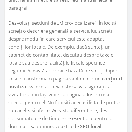
paragraf.
Dezvoltați secțiuni de „Micro-localizare”. În loc să
scrieți o descriere generală a serviciului, scrieți
despre modul în care serviciul este adaptat
condițiilor locale. De exemplu, dacă sunteți un
cabinet de contabilitate, discutați despre taxele
locale sau despre facilitățile fiscale specifice
regiunii. Această abordare bazată pe soluții hiper-
locale transformă o pagină șablon într-un
conținut
localizat
valoros. Cheia este să vă asigurați că
vizitatorul din Iași vede că pagina a fost scrisă
special pentru el. Nu folosiți aceeași listă de prețuri
sau aceleași oferte. Această diferențiere, deși
consumatoare de timp, este esențială pentru a
domina nișa dumneavoastră de
SEO local
.