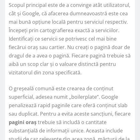
Scopul principal este de a convinge atât utilizatorul,
cât și Google, că afacerea dumneavoastră este cea
mai bună opțiune locală pentru serviciul respectiv.
Începeți prin cartografierea exactă a serviciilor.
Identificați ce servicii se potrivesc cel mai bine
fiecărui oraș sau cartier. Nu creați o pagină doar de
dragul de a avea o pagină. Fiecare pagină trebuie să
aibă un scop clar și o valoare distinctă pentru
vizitatorul din zona specificată.
O greșeală comună este crearea de conținut
superficial, adesea numit „boilerplate”. Google
penalizează rapid paginile care oferă conținut slab
sau duplicat. Pentru a evita aceste sancțiuni, fiecare
pagini oraș
trebuie să includă o cantitate
substanțială de informații unice. Aceasta include
studii de caz relevante din acea zonă, mărturii de la