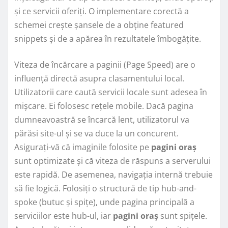
și ce servicii oferiți. O implementare corectă a
schemei crește șansele de a obține featured
snippets și de a apărea în rezultatele îmbogățite.
Viteza de încărcare a paginii (Page Speed) are o
influență directă asupra clasamentului local.
Utilizatorii care caută servicii locale sunt adesea în
mișcare. Ei folosesc rețele mobile. Dacă pagina
dumneavoastră se încarcă lent, utilizatorul va
părăsi site-ul și se va duce la un concurent.
Asigurați-vă că imaginile folosite pe
pagini oraș
sunt optimizate și că viteza de răspuns a serverului
este rapidă. De asemenea, navigația internă trebuie
să fie logică. Folosiți o structură de tip hub-and-
spoke (butuc și spițe), unde pagina principală a
serviciilor este hub-ul, iar
pagini oraș
sunt spițele.