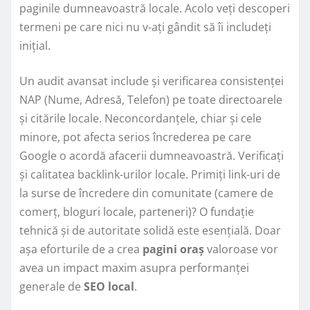
paginile dumneavoastră locale. Acolo veți descoperi
termeni pe care nici nu v-ați gândit să îi includeți
inițial.
Un audit avansat include și verificarea consistenței
NAP (Nume, Adresă, Telefon) pe toate directoarele
și citările locale. Neconcordanțele, chiar și cele
minore, pot afecta serios încrederea pe care
Google o acordă afacerii dumneavoastră. Verificați
și calitatea backlink-urilor locale. Primiți link-uri de
la surse de încredere din comunitate (camere de
comerț, bloguri locale, parteneri)? O fundație
tehnică și de autoritate solidă este esențială. Doar
așa eforturile de a crea
pagini oraș
valoroase vor
avea un impact maxim asupra performanței
generale de
SEO local
.