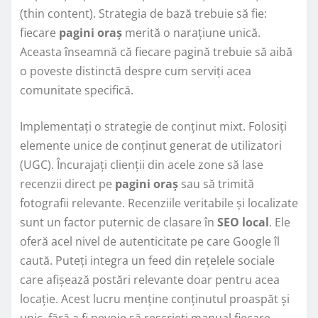
(thin content). Strategia de bază trebuie să fie:
fiecare
pagini oraș
merită o narațiune unică.
Aceasta înseamnă că fiecare pagină trebuie să aibă
o poveste distinctă despre cum serviți acea
comunitate specifică.
Implementați o strategie de conținut mixt. Folosiți
elemente unice de conținut generat de utilizatori
(UGC). Încurajați clienții din acele zone să lase
recenzii direct pe
pagini oraș
sau să trimită
fotografii relevante. Recenziile veritabile și localizate
sunt un factor puternic de clasare în
SEO local
. Ele
oferă acel nivel de autenticitate pe care Google îl
caută. Puteți integra un feed din rețelele sociale
care afișează postări relevante doar pentru acea
locație. Acest lucru menține conținutul proaspăt și
unic, fără a fi nevoie să rescrieți manual fiecare