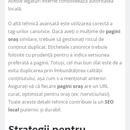
Aceste legături interne consolidează autoritatea
locală.
O altă tehnică avansată este utilizarea corectă a
tag-urilor canonice. Dacă aveți o mulțime de
pagini
oraș
similare, trebuie să gestionați riscul de
conținut duplicat. Etichetele canonice trebuie
folosite cu prudență pentru a indica versiunea
preferată a paginii. Totuși, cel mai bun sfat este de a
evita duplicarea prin îmbunătățirea calității
conținutului, așa cum s-a menționat anterior.
Asigurați-vă că fiecare
pagini oraș
are un URL
curat, optimizat pentru oraș (ex: /serviciu/iasi).
Toate aceste detalii tehnice contribuie la un
SEO
local
puternic și durabil.
Strategii pentru