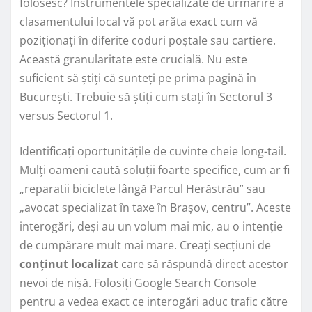
folosesc? Instrumentele specializate de urmărire a
clasamentului local vă pot arăta exact cum vă
poziționați în diferite coduri poștale sau cartiere.
Această granularitate este crucială. Nu este
suficient să știți că sunteți pe prima pagină în
București. Trebuie să știți cum stați în Sectorul 3
versus Sectorul 1.
Identificați oportunitățile de cuvinte cheie long-tail.
Mulți oameni caută soluții foarte specifice, cum ar fi
„reparatii biciclete lângă Parcul Herăstrău” sau
„avocat specializat în taxe în Brașov, centru”. Aceste
interogări, deși au un volum mai mic, au o intenție
de cumpărare mult mai mare. Creați secțiuni de
conținut localizat
care să răspundă direct acestor
nevoi de nișă. Folosiți Google Search Console
pentru a vedea exact ce interogări aduc trafic către