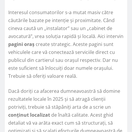
Interesul consumatorilor s-a mutat masiv către
căutările bazate pe intenție și proximitate. Când
cineva caută un „instalator” sau un „cabinet de
avocatură”, vrea soluția rapidă și locală. Aici intervin
pagini oraș
create strategic. Aceste pagini sunt
vehiculele care vă conectează serviciile direct cu
publicul din cartierul sau orașul respectiv. Dar nu
este suficient să înlocuiți doar numele orașului.
Trebuie să oferiți valoare reală.
Dacă doriți ca afacerea dumneavoastră să domine
rezultatele locale în 2025 și să atragă clienții
potriviți, trebuie să stăpâniți arta de a scrie un
conținut localizat
de înaltă calitate. Acest ghid
detaliat vă va arăta exact cum să structurați, să
optimizați și să scalați eforturile dumneavoastră de