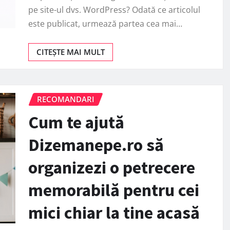
pe site-ul dvs. WordPress? Odată ce articolul
este publicat, urmează partea cea mai…
CITEȘTE MAI MULT
RECOMANDARI
Cum te ajută
Dizemanepe.ro să
organizezi o petrecere
memorabilă pentru cei
mici chiar la tine acasă