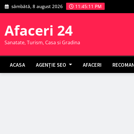
Skip
sâmbătă, 8 august 2026
11:45:12 PM
to
content
Afaceri 24
Sanatate, Turism, Casa si Gradina
ACASA
AGENȚIE SEO
AFACERI
RECOMAN