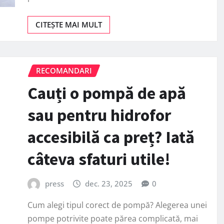
CITEȘTE MAI MULT
RECOMANDARI
Cauți o pompă de apă
sau pentru hidrofor
accesibilă ca preț? Iată
câteva sfaturi utile!
press
dec. 23, 2025
0
Cum alegi tipul corect de pompă? Alegerea unei
pompe potrivite poate părea complicată, mai