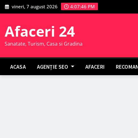
Skip
vineri, 7 august 2026
4:07:47 PM
to
content
Afaceri 24
Sanatate, Turism, Casa si Gradina
ACASA
AGENȚIE SEO
AFACERI
RECOMAN