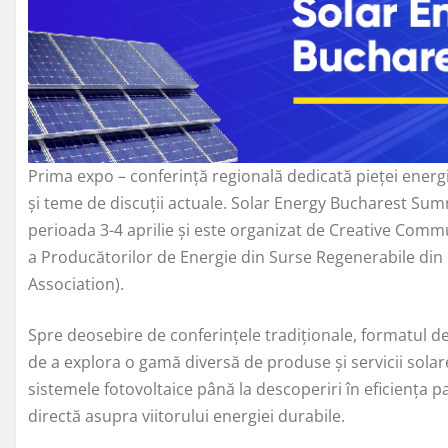
Prima expo – conferință regională dedicată pieței energi
și teme de discuții actuale. Solar Energy Bucharest Summ
perioada 3-4 aprilie și este organizat de Creative Comm
a Producătorilor de Energie din Surse Regenerabile din 
Association).
Spre deosebire de conferințele tradiționale, formatul d
de a explora o gamă diversă de produse și servicii solar
sistemele fotovoltaice până la descoperiri în eficiența pa
directă asupra viitorului energiei durabile.