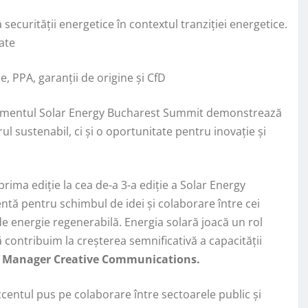
ecurității energetice în contextul tranziției energetice.
rate
, PPA, garanții de origine și CfD
 evenimentul Solar Energy Bucharest Summit demonstrează
ul sustenabil, ci și o oportunitate pentru inovație și
rima ediție la cea de-a 3-a ediție a Solar Energy
tă pentru schimbul de idei și colaborare între cei
de energie regenerabilă. Energia solară joacă un rol
ă contribuim la creșterea semnificativă a capacității
s
M
anager Creative Communications.
ccentul pus pe colaborare între sectoarele public și