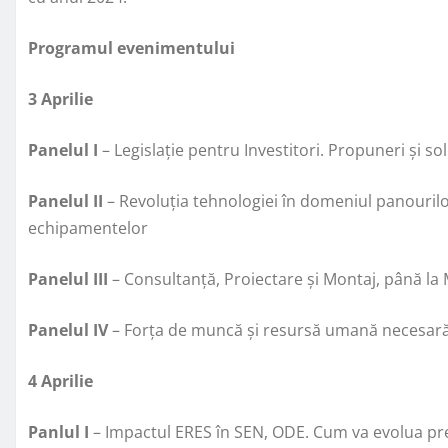
Programul evenimentului
3 Aprilie
Panelul I
– Legislație pentru Investitori. Propuneri și s
Panelul II
– Revoluția tehnologiei în domeniul panourilor
echipamentelor
Panelul III
– Consultanță, Proiectare și Montaj, până la
Panelul IV
– Forța de muncă și resursă umană necesară 
4 Aprilie
Panlul I
– Impactul ERES în SEN, ODE. Cum va evolua preț