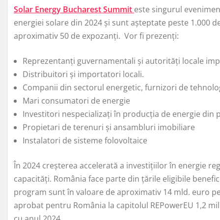
Solar Energy Bucharest Summit
este singurul evenimen
energiei solare din 2024 și sunt așteptate peste 1.000 de
aproximativ 50 de expozanți. Vor fi prezenți:
Reprezentanți guvernamentali și autorități locale impl
Distribuitori și importatori locali.
Companii din sectorul energetic, furnizori de tehnologi
Mari consumatori de energie
Investitori nespecializați în producția de energie din pa
Propietari de terenuri și ansambluri imobiliare
Instalatori de sisteme folovoltaice
În 2024 creșterea accelerată a investițiilor în energie r
capacități. România face parte din țările eligibile benef
program sunt în valoare de aproximativ 14 mld. euro p
aprobat pentru România la capitolul REPowerEU 1,2 mi
cu anul 2024.