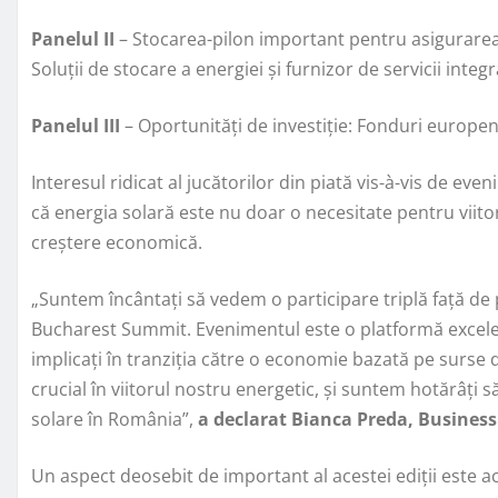
Panelul II
– Stocarea-pilon important pentru asigurarea s
Soluții de stocare a energiei și furnizor de servicii integ
Panelul III
– Oportunități de investiție: Fonduri europene
Interesul ridicat al jucătorilor din piată vis-à-vis de
că energia solară este nu doar o necesitate pentru viitor
creștere economică.
„Suntem încântați să vedem o participare triplă față de p
Bucharest Summit. Evenimentul este o platformă excelen
implicați în tranziția către o economie bazată pe surse 
crucial în viitorul nostru energetic, și suntem hotărâți s
solare în România”,
a declarat Bianca Preda,
B
usines
Un aspect deosebit de important al acestei ediții este a