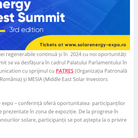
ei regenerabile continuă și în 2024 cu noi oportunități
it se va desfășura în cadrul Palatului Parlamentului în
unication cu sprijinul cu
PATRES
(Organizaţia Patronală
România) și MESIA (Middle East Solar Investors
e expo – conferință oferă oportunitatea participanților
e prezentate în zona de expoziție. De la progrese în
nourilor solare, participanții se pot aștepta la o privire