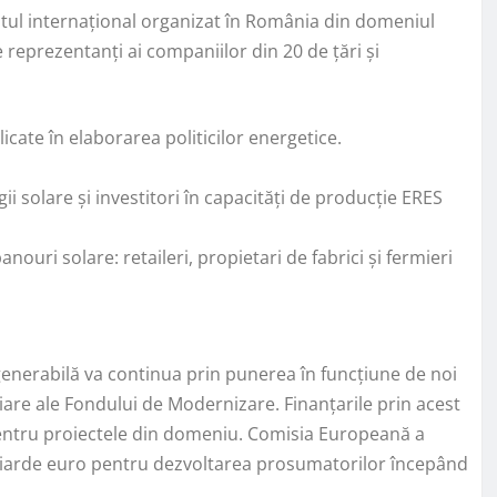
tul internațional organizat în România din domeniul
 reprezentanți ai companiilor din 20 de țări și
icate în elaborarea politicilor energetice.
i solare și investitori în capacități de producție ERES
nouri solare: retaileri, propietari de fabrici și fermieri
egenerabilă va continua prin punerea în funcțiune de noi
iciare ale Fondului de Modernizare. Finanțarile prin acest
entru proiectele din domeniu. Comisia Europeană a
liarde euro pentru dezvoltarea prosumatorilor începând