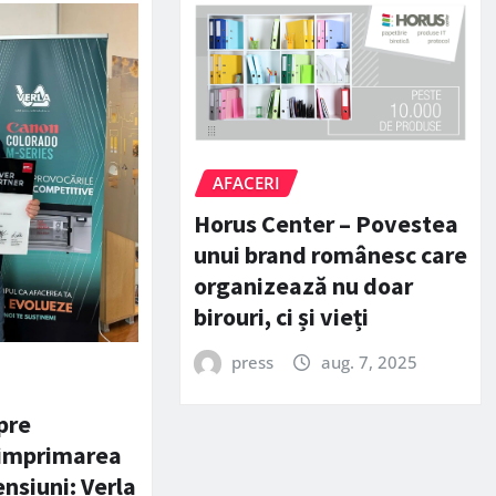
AFACERI
Horus Center – Povestea
unui brand românesc care
organizează nu doar
birouri, ci și vieți
press
aug. 7, 2025
pre
 imprimarea
nsiuni: Verla