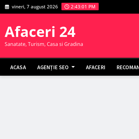
Skip
vineri, 7 august 2026
2:43:02 PM
to
content
Afaceri 24
Sanatate, Turism, Casa si Gradina
ACASA
AGENȚIE SEO
AFACERI
RECOMAN