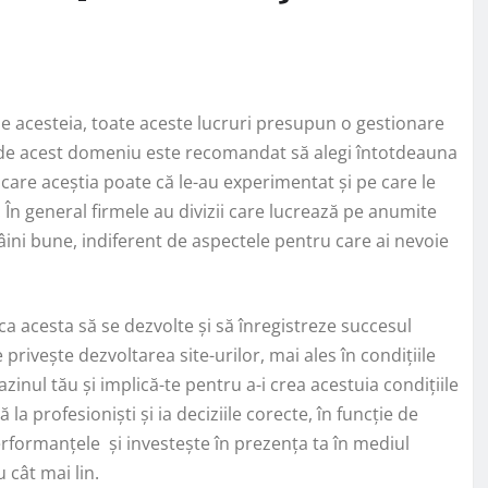
ile acesteia, toate aceste lucruri presupun o gestionare
in de acest domeniu este recomandat să alegi întotdeauna
pe care aceștia poate că le-au experimentat și pe care le
. În general firmele au divizii care lucrează pe anumite
ini bune, indiferent de aspectele pentru care ai nevoie
ca acesta să se dezvolte și să înregistreze succesul
 privește dezvoltarea site-urilor, mai ales în condițiile
zinul tău și implică-te pentru a-i crea acestuia condițiile
a profesioniști și ia deciziile corecte, în funcție de
rformanțele și investește în prezența ta în mediul
 cât mai lin.