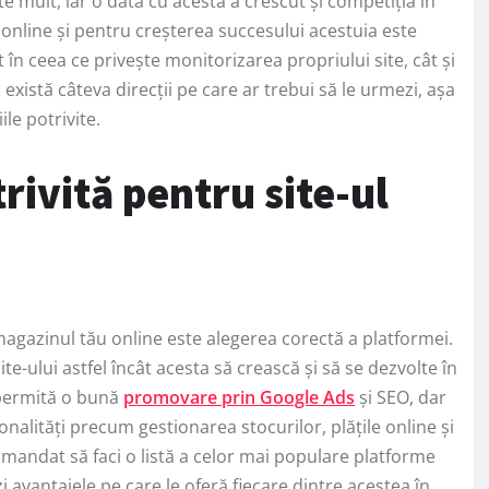
e mult, iar o dată cu acesta a crescut și competiția în
online și pentru creșterea succesului acestuia este
în ceea ce privește monitorizarea propriului site, cât și
 există câteva direcții pe care ar trebui să le urmezi, așa
ile potrivite.
rivită pentru site-ul
magazinul tău online este alegerea corectă a platformei.
e-ului astfel încât acesta să crească și să se dezvolte în
 permită o bună
promovare prin Google Ads
și SEO, dar
ionalități precum gestionarea stocurilor, plățile online și
comandat să faci o listă a celor mai populare platforme
vantajele pe care le oferă fiecare dintre acestea în