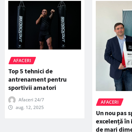
AFACERI
Top 5 tehnici de
antrenament pentru
sportivii amatori
Afaceri 24/7
AFACERI
aug. 12, 2025
Un nou pas s
excelență în
de mari dime