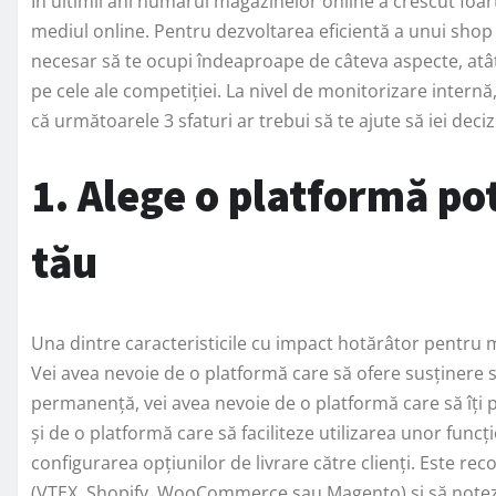
În ultimii ani numărul magazinelor online a crescut foart
mediul online. Pentru dezvoltarea eficientă a unui shop 
necesar să te ocupi îndeaproape de câteva aspecte, atât 
pe cele ale competiției. La nivel de monitorizare internă,
că următoarele 3 sfaturi ar trebui să te ajute să iei decizi
1. Alege o platformă pot
tău
Una dintre caracteristicile cu impact hotărâtor pentru 
Vei avea nevoie de o platformă care să ofere susținere sit
permanență, vei avea nevoie de o platformă care să îți
și de o platformă care să faciliteze utilizarea unor funcț
configurarea opțiunilor de livrare către clienți. Este re
(VTEX, Shopify, WooCommerce sau Magento) și să notezi a