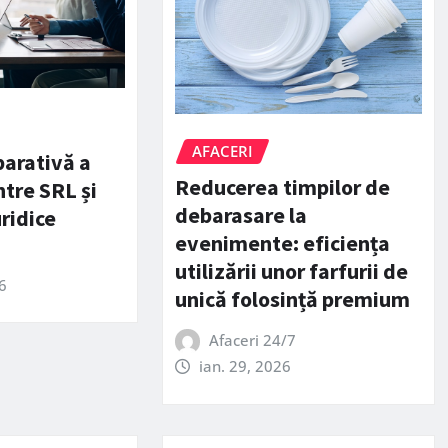
AFACERI
arativă a
Reducerea timpilor de
ntre SRL și
debarasare la
ridice
evenimente: eficiența
utilizării unor farfurii de
6
unică folosință premium
Afaceri 24/7
ian. 29, 2026