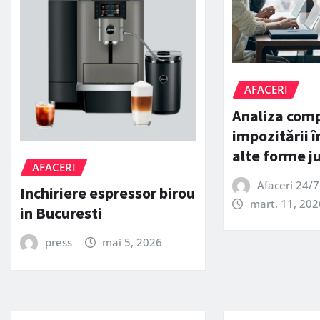
AFACERI
Analiza comp
impozitării î
alte forme ju
AFACERI
Afaceri 24/7
Inchiriere espressor birou
mart. 11, 202
in Bucuresti
press
mai 5, 2026