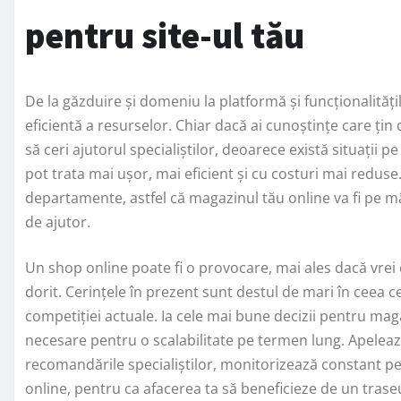
pentru site-ul tău
De la găzduire și domeniu la platformă și funcționalităț
eficientă a resurselor. Chiar dacă ai cunoștințe care ț
să ceri ajutorul specialiștilor, deoarece există situații 
pot trata mai ușor, mai eficient și cu costuri mai reduse
departamente, astfel că magazinul tău online va fi pe mâ
de ajutor.
Un shop online poate fi o provocare, mai ales dacă vrei 
dorit. Cerințele în prezent sunt destul de mari în ceea ce
competiției actuale. Ia cele mai bune decizii pentru maga
necesare pentru o scalabilitate pe termen lung. Apelează l
recomandările specialiștilor, monitorizează constant pe
online, pentru ca afacerea ta să beneficieze de un traseu