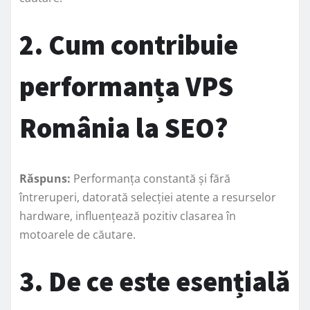
2. Cum contribuie
performanța VPS
România la SEO?
Răspuns:
Performanța constantă și fără
întreruperi, datorată selecției atente a resurselor
hardware, influențează pozitiv clasarea în
motoarele de căutare.
3. De ce este esențială