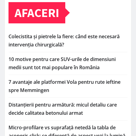
AFACERI
Colecistita și pietrele la fiere: când este necesară
intervenția chirurgicală?
10 motive pentru care SUV-urile de dimensiuni
medii sunt tot mai populare în România
7 avantaje ale platformei Vola pentru rute ieftine
spre Memmingen
Distanțierii pentru armătură: micul detaliu care
decide calitatea betonului armat
Micro-profilare vs suprafață netedă la tabla de
acoperiș click: ce diferență de aspect vezi la lumină