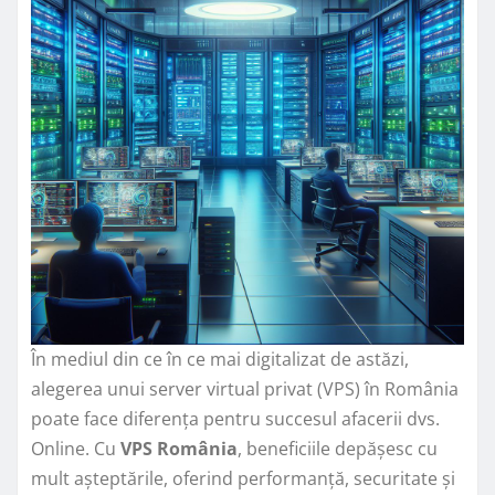
În mediul din ce în ce mai digitalizat de astăzi,
alegerea unui server virtual privat (VPS) în România
poate face diferența pentru succesul afacerii dvs.
Online. Cu
VPS România
, beneficiile depășesc cu
mult așteptările, oferind performanță, securitate și