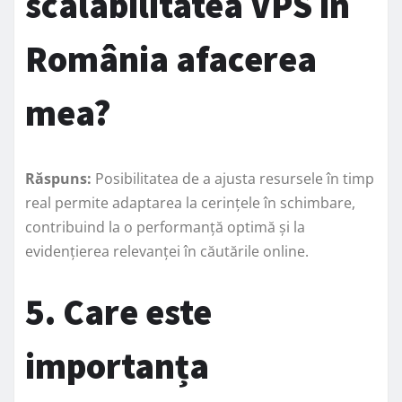
scalabilitatea VPS în
România afacerea
mea?
Răspuns:
Posibilitatea de a ajusta resursele în timp
real permite adaptarea la cerințele în schimbare,
contribuind la o performanță optimă și la
evidențierea relevanței în căutările online.
5. Care este
importanța