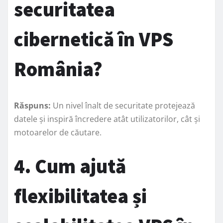
securitatea
cibernetică în VPS
România?
Răspuns:
Un nivel înalt de securitate protejează
datele și inspiră încredere atât utilizatorilor, cât și
motoarelor de căutare.
4. Cum ajută
flexibilitatea și