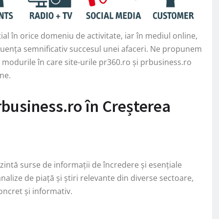
al în orice domeniu de activitate, iar în mediul online,
fluența semnificativ succesul unei afaceri. Ne propunem
modurile în care site-urile pr360.ro și prbusiness.ro
ine.
prbusiness.ro în Creșterea
intă surse de informații de încredere și esențiale
nalize de piață și știri relevante din diverse sectoare,
ncret și informativ.