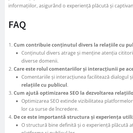
informațiilor, asigurând o experiență plăcută și captivan
FAQ
Cum contribuie conținutul divers la relațiile cu pub
Conținutul divers atrage și menține atenția cititori
diverse domenii.
Care este rolul comentariilor și interacțiunii pe a
Comentariile și interacțiunea facilitează dialogul 
relațiile cu publicul
.
Cum ajută optimizarea SEO la dezvoltarea relațiilo
Optimizarea SEO extinde vizibilitatea platformelor
lor ca surse de încredere.
De ce este importantă structura și experiența utili
O structură bine definită și o experiență plăcută at
platforme și publicul lor.