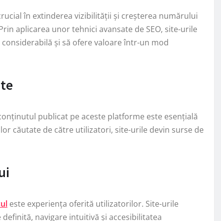
cial în extinderea vizibilității și creșterea numărului
 Prin aplicarea unor tehnici avansate de SEO, site-urile
 considerabilă și să ofere valoare într-un mod
nte
 conținutul publicat pe aceste platforme este esențială
lor căutate de către utilizatori, site-urile devin surse de
ui
cul
este experiența oferită utilizatorilor. Site-urile
definită, navigare intuitivă și accesibilitatea