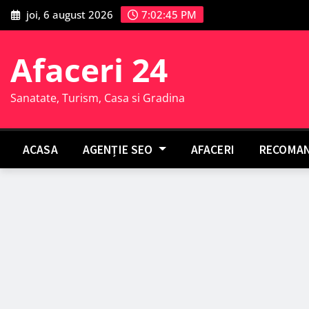
Skip
joi, 6 august 2026
7:02:46 PM
to
content
Afaceri 24
Sanatate, Turism, Casa si Gradina
ACASA
AGENȚIE SEO
AFACERI
RECOMAN