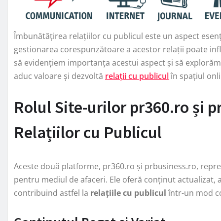
Îmbunătățirea relațiilor cu publicul este un aspect esenți
gestionarea corespunzătoare a acestor relații poate in
să evidențiem importanța acestui aspect și să explorăm 
aduc valoare și dezvoltă
relații cu publicul
în spațiul onl
Rolul Site-urilor pr360.ro și 
Relațiilor cu Publicul
Aceste două platforme, pr360.ro și prbusiness.ro, reprez
pentru mediul de afaceri. Ele oferă conținut actualizat, a
contribuind astfel la
relațiile cu publicul
într-un mod co