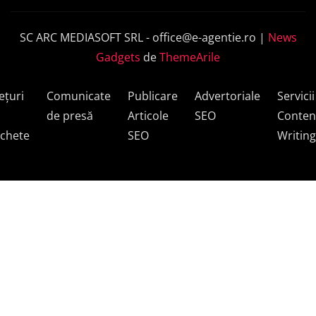
SC ARC MEDIASOFT SRL -
office@e-agentie.ro
|
News
Gadgets
de
ThemeArile
ețuri
Comunicate
Publicare
Advertoriale
Servicii
de presă
Articole
SEO
Conten
chete
SEO
Writing