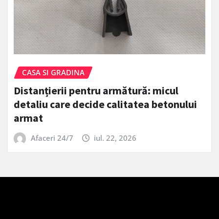
CASA SI GRADINA
Distanțierii pentru armătură: micul
detaliu care decide calitatea betonului
armat
Afaceri 24/7
iul. 22, 2026