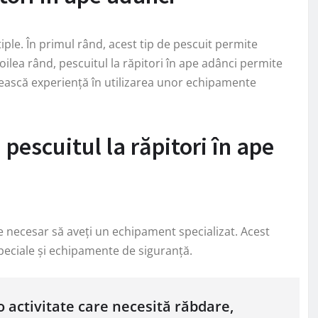
tiple. În primul rând, acest tip de pescuit permite
oilea rând, pescuitul la răpitori în ape adânci permite
dească experiență în utilizarea unor echipamente
escuitul la răpitori în ape
te necesar să aveți un echipament specializat. Acest
peciale și echipamente de siguranță.
 o activitate care necesită răbdare,