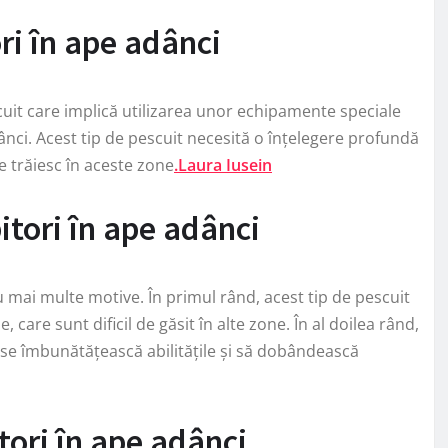
ori în ape adânci
scuit care implică utilizarea unor echipamente speciale
ânci. Acest tip de pescuit necesită o înțelegere profundă
e trăiesc în aceste zone
.Laura Iusein
itori în ape adânci
u mai multe motive. În primul rând, acest tip de pescuit
care sunt dificil de găsit în alte zone. În al doilea rând,
ă se îmbunătățească abilitățile și să dobândească
itori în ape adânci