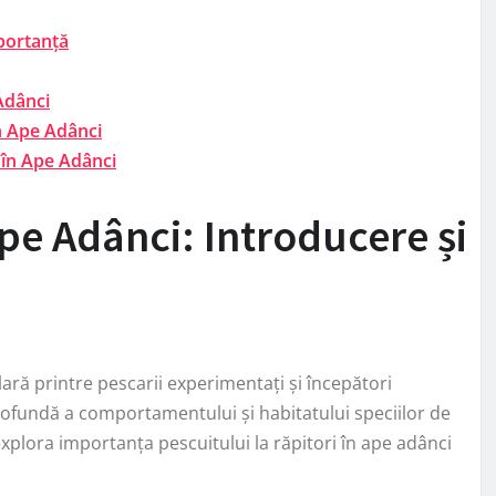
mportanță
 Adânci
în Ape Adânci
 în Ape Adânci
Ape Adânci: Introducere și
lară printre pescarii experimentați și începători
profundă a comportamentului și habitatului speciilor de
 explora importanța pescuitului la răpitori în ape adânci