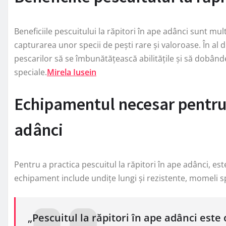
Beneficiile pescuitului la răpitori în ape adânci sunt mul
capturarea unor specii de pești rare și valoroase. În al d
pescarilor să se îmbunătățească abilitățile și să dobân
speciale.
Mirela Iusein
Echipamentul necesar pentru p
adânci
Pentru a practica pescuitul la răpitori în ape adânci, es
echipament include undițe lungi și rezistente, momeli s
„Pescuitul la răpitori în ape adânci este