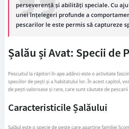
perseverență și abilități speciale. Cu aj
unei înțelegeri profunde a comportamentu
pescarilor le este permis să captureze sp
Șalău și Avat: Specii de P
Pescuitul la răpitori în ape adânci este o activitate fas
speciilor de pești și a habitatului lor. În acest capitol, v
de pești valoroase și rare, care sunt căutate de pescarii
Caracteristicile Șalăului
Șalăul este o specie de pește care aparține familiei Sc