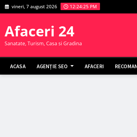
Skip
vineri, 7 august 2026
12:24:26 PM
to
content
Afaceri 24
Sanatate, Turism, Casa si Gradina
ACASA
AGENȚIE SEO
AFACERI
RECOMAN