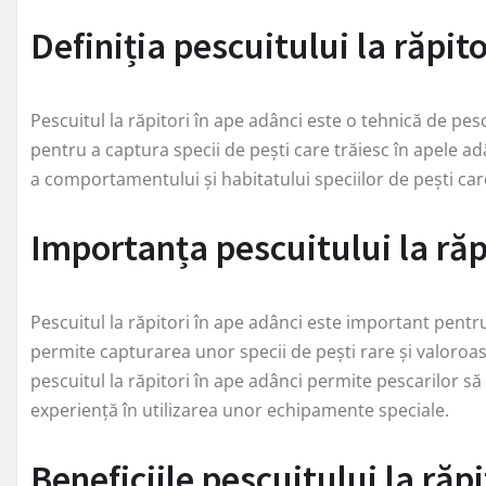
Definiția pescuitului la răpit
Pescuitul la răpitori în ape adânci este o tehnică de pe
pentru a captura specii de pești care trăiesc în apele ad
a comportamentului și habitatului speciilor de pești car
Importanța pescuitului la răp
Pescuitul la răpitori în ape adânci este important pentr
permite capturarea unor specii de pești rare și valoroase, 
pescuitul la răpitori în ape adânci permite pescarilor s
experiență în utilizarea unor echipamente speciale.
Beneficiile pescuitului la răp