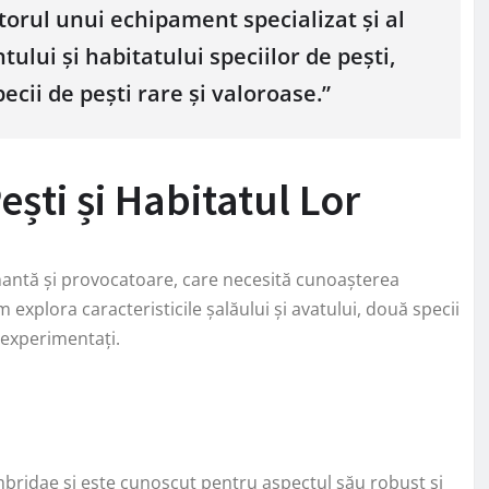
utorul unui echipament specializat și al
lui și habitatului speciilor de pești,
ecii de pești rare și valoroase.”
ești și Habitatul Lor
cinantă și provocatoare, care necesită cunoașterea
om explora caracteristicile șalăului și avatului, două specii
 experimentați.
ombridae și este cunoscut pentru aspectul său robust și