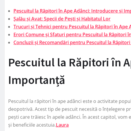
Pescuitul la Răpitori în Ape Adânci: Introducere și I
Șalău și Avat: Specii de Pești și Habitatul Lor
Trucuri și Tehnici pentru Pescuitul la Răpitori în Ape
Erori Comune și Sfaturi pentru Pescuitul la Răpitori 
Concluzii și Recomandări pentru Pescuitul la Răpitori
Pescuitul la Răpitori în 
Importanță
Pescuitul la răpitori în ape adânci este o activitate popu
deopotrivă. Acest tip de pescuit necesită o înțelegere 
pești care trăiesc în apele adânci. În acest capitol, vom
și beneficiile acestuia.
Laura