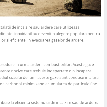
alatii de incalzire sau ardere care utilizeaza
um din otel inoxidabil au devenit o alegere populara pentru
 lor si eficientei in evacuarea gazelor de ardere.
produse in urma arderii combustibililor. Aceste gaze
stante nocive care trebuie indepartate din incapere
ediul cosului de fum, aceste gaze sunt conduse in afara
id de carbon si minimizand acumularea de particule fine
ribuie la eficienta sistemului de incalzire sau de ardere.