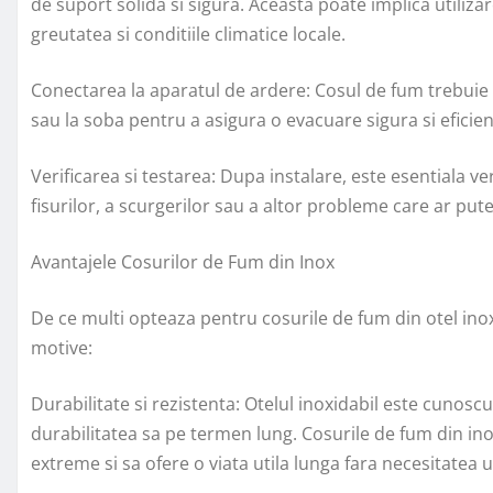
de suport solida si sigura. Aceasta poate implica utiliza
greutatea si conditiile climatice locale.
Conectarea la aparatul de ardere: Cosul de fum trebuie
sau la soba pentru a asigura o evacuare sigura si eficie
Verificarea si testarea: Dupa instalare, este esentiala 
fisurilor, a scurgerilor sau a altor probleme care ar pu
Avantajele Cosurilor de Fum din Inox
De ce multi opteaza pentru cosurile de fum din otel inox
motive:
Durabilitate si rezistenta: Otelul inoxidabil este cunosc
durabilitatea sa pe termen lung. Cosurile de fum din ino
extreme si sa ofere o viata utila lunga fara necesitatea 