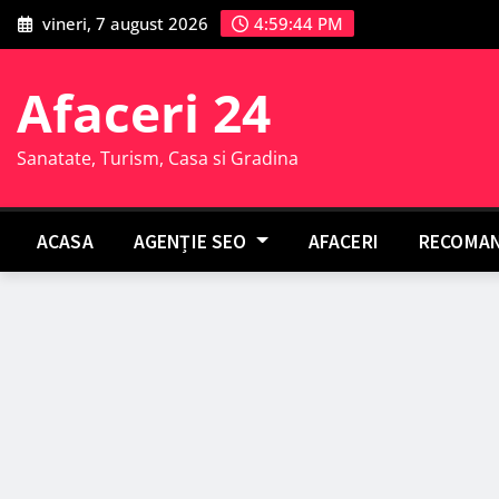
Skip
vineri, 7 august 2026
4:59:45 PM
to
content
Afaceri 24
Sanatate, Turism, Casa si Gradina
ACASA
AGENȚIE SEO
AFACERI
RECOMAN