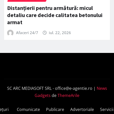
Distanțierii pentru armătură: micul
detaliu care decide calitatea betonului
armat
Afaceri 24/7
iul. 22, 2026
SC ARC MEDIASOFT SRL -
office@e-agentie.ro
|
News
Gadgets
de
ThemeArile
ețuri
Comunicate
Publicare
Advertoriale
Servicii