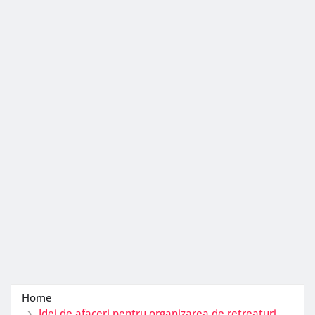
Home
Idei de afaceri pentru organizarea de retreaturi