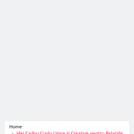
Home
Idei Cadou Cuplu Unice și Creative pentru Relațiile