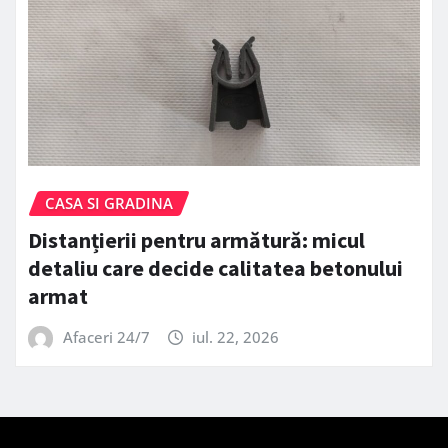
CASA SI GRADINA
Distanțierii pentru armătură: micul
detaliu care decide calitatea betonului
armat
Afaceri 24/7
iul. 22, 2026