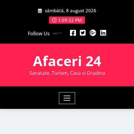
Skip
sâmbătă, 8 august 2026
to
content
1:09:33 PM
Follow Us
Afaceri 24
Sanatate, Turism, Casa si Gradina