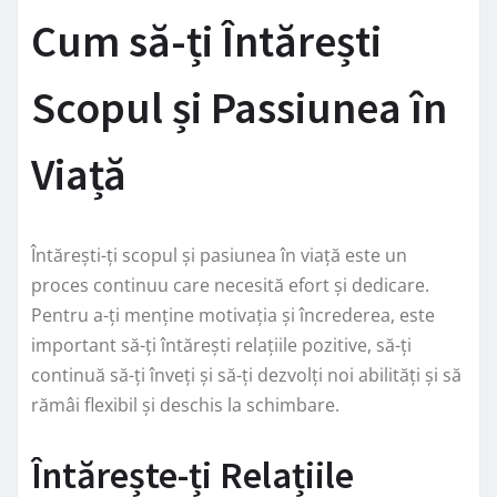
Cum să-ți Întărești
Scopul și Passiunea în
Viață
Întărești-ți scopul și pasiunea în viață este un
proces continuu care necesită efort și dedicare.
Pentru a-ți menține motivația și încrederea, este
important să-ți întărești relațiile pozitive, să-ți
continuă să-ți înveți și să-ți dezvolți noi abilități și să
rămâi flexibil și deschis la schimbare.
Întărește-ți Relațiile