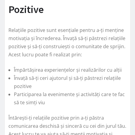
Pozitive
Relațiile pozitive sunt esențiale pentru a-ți menține
motivația și încrederea. Învață să-ți păstrezi relațiile
pozitive și să-ți construiești o comunitate de sprijin.
Acest lucru poate fi realizat prin:
Împărtășirea experiențelor și realizărilor cu alții
Învață să-ți ceri ajutorul și să-ți păstrezi relațiile
pozitive
Participarea la evenimente și activități care te fac
să te simți viu
Întărești-ți relațiile pozitive prin a-ți păstra
comunicarea deschisă și sinceră cu cei din jurul tău.
Acest lucru te va ajuta să-ți menții motivația și