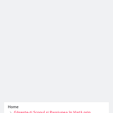
Home
Găsește-ți Scopul și Passiunea în Viață prin