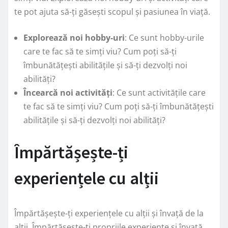
te pot ajuta să-ți găsești scopul și pasiunea în viață.
Explorează noi hobby-uri
: Ce sunt hobby-urile
care te fac să te simți viu? Cum poți să-ți
îmbunătățești abilitățile și să-ți dezvolți noi
abilități?
Încearcă noi activități
: Ce sunt activitățile care
te fac să te simți viu? Cum poți să-ți îmbunătățești
abilitățile și să-ți dezvolți noi abilități?
Împărtășește-ți
experiențele cu alții
Împărtășește-ți experiențele cu alții și învață de la
alții. Împărtășește-ți propriile experiențe și învață