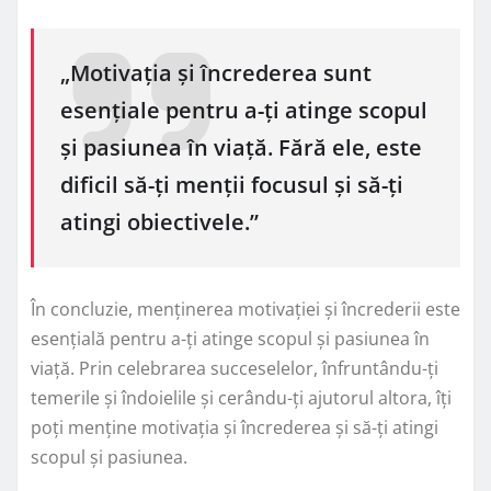
„Motivația și încrederea sunt
esențiale pentru a-ți atinge scopul
și pasiunea în viață. Fără ele, este
dificil să-ți menții focusul și să-ți
atingi obiectivele.”
În concluzie, menținerea motivației și încrederii este
esențială pentru a-ți atinge scopul și pasiunea în
viață. Prin celebrarea succeselelor, înfruntându-ți
temerile și îndoielile și cerându-ți ajutorul altora, îți
poți menține motivația și încrederea și să-ți atingi
scopul și pasiunea.