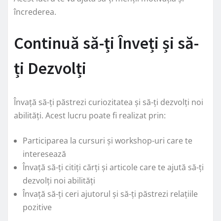
încrederea.
Continuă să-ți Înveți și să-
ți Dezvolți
Învață să-ți păstrezi curiozitatea și să-ți dezvolți noi
abilități. Acest lucru poate fi realizat prin:
Participarea la cursuri și workshop-uri care te
interesează
Învață să-ți citiți cărți și articole care te ajută să-ți
dezvolți noi abilități
Învață să-ți ceri ajutorul și să-ți păstrezi relațiile
pozitive