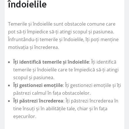
îndoielile
Temerile și îndoielile sunt obstacole comune care
pot să-ți împiedice să-ți atingi scopul și pasiunea.
Înfruntându-ți temerile și îndoielile, îți poți menține
motivația și încrederea.
Îți identifică temerile și îndoielile
: Îți identifică
temerile și îndoielile care te împiedică să-ți atingi
scopul și pasiunea.
Îți gestionezi emoțiile
: Îți gestionezi emoțiile și îți
păstrezi calmul în fața obstacolelor.
Îți păstrezi încrederea
: Îți păstrezi încrederea în
tine însuți și în abilitățile tale, chiar și în fața
eșecurilor.