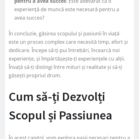
pentru a avea succes
: Este adevărat că o
experiență de muncă este necesară pentru a
avea succes?
În concluzie, găsirea scopului și pasiunii în viață
este un proces complex care necesită timp, efort și
dedicare. Începe să-ți pui întrebări, încearcă noi
experiențe, și împărtășește-ți experiențele cu alții.
Învață să-ți distingi între mituri și realitate și să-ți
găsești propriul drum.
Cum să-ți Dezvolți
Scopul și Passiunea
În acest capitol, vom explora pașii necesari pentru a