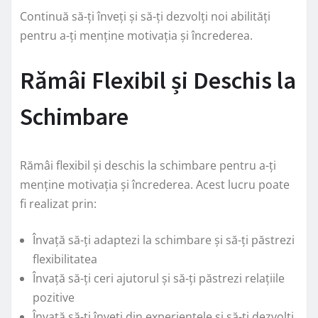
Continuă să-ți înveți și să-ți dezvolți noi abilități
pentru a-ți menține motivația și încrederea.
Rămâi Flexibil și Deschis la
Schimbare
Rămâi flexibil și deschis la schimbare pentru a-ți
menține motivația și încrederea. Acest lucru poate
fi realizat prin:
Învață să-ți adaptezi la schimbare și să-ți păstrezi
flexibilitatea
Învață să-ți ceri ajutorul și să-ți păstrezi relațiile
pozitive
Învață să-ți înveți din experiențele și să-ți dezvolți