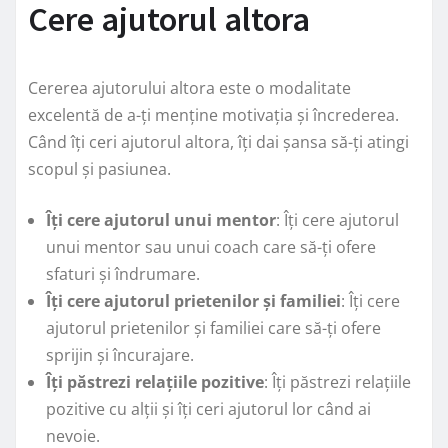
Cere ajutorul altora
Cererea ajutorului altora este o modalitate
excelentă de a-ți menține motivația și încrederea.
Când îți ceri ajutorul altora, îți dai șansa să-ți atingi
scopul și pasiunea.
Îți cere ajutorul unui mentor
: Îți cere ajutorul
unui mentor sau unui coach care să-ți ofere
sfaturi și îndrumare.
Îți cere ajutorul prietenilor și familiei
: Îți cere
ajutorul prietenilor și familiei care să-ți ofere
sprijin și încurajare.
Îți păstrezi relațiile pozitive
: Îți păstrezi relațiile
pozitive cu alții și îți ceri ajutorul lor când ai
nevoie.