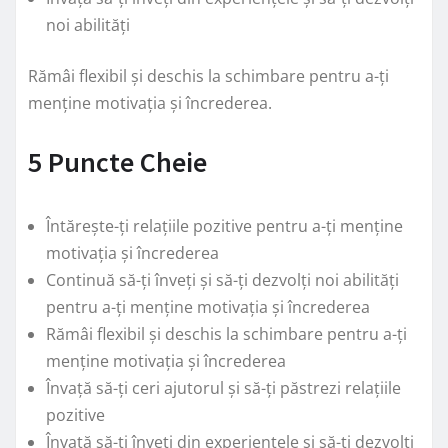
noi abilități
Rămâi flexibil și deschis la schimbare pentru a-ți
menține motivația și încrederea.
5 Puncte Cheie
Întărește-ți relațiile pozitive pentru a-ți menține
motivația și încrederea
Continuă să-ți înveți și să-ți dezvolți noi abilități
pentru a-ți menține motivația și încrederea
Rămâi flexibil și deschis la schimbare pentru a-ți
menține motivația și încrederea
Învață să-ți ceri ajutorul și să-ți păstrezi relațiile
pozitive
Învață să-ți înveți din experiențele și să-ți dezvolți