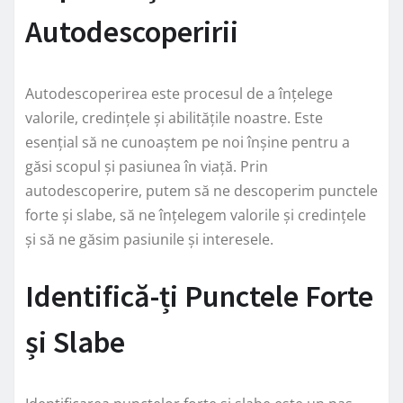
Autodescoperirii
Autodescoperirea este procesul de a înțelege
valorile, credințele și abilitățile noastre. Este
esențial să ne cunoaștem pe noi înșine pentru a
găsi scopul și pasiunea în viață. Prin
autodescoperire, putem să ne descoperim punctele
forte și slabe, să ne înțelegem valorile și credințele
și să ne găsim pasiunile și interesele.
Identifică-ți Punctele Forte
și Slabe