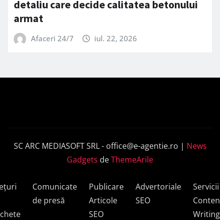
detaliu care decide calitatea betonului
armat
Afaceri 24/7
iul. 22, 2026
SC ARC MEDIASOFT SRL -
office@e-agentie.ro
|
News
Gadgets
de
ThemeArile
ețuri
Comunicate
Publicare
Advertoriale
Servicii
de presă
Articole
SEO
Conten
chete
SEO
Writing