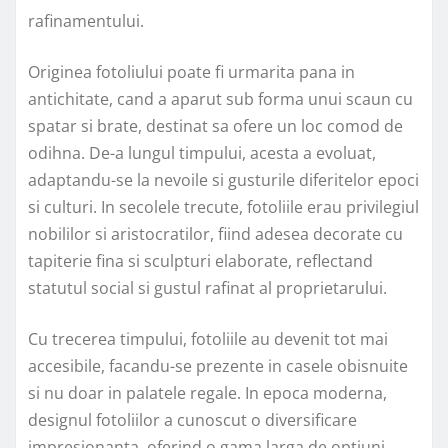
rafinamentului.
Originea fotoliului poate fi urmarita pana in
antichitate, cand a aparut sub forma unui scaun cu
spatar si brate, destinat sa ofere un loc comod de
odihna. De-a lungul timpului, acesta a evoluat,
adaptandu-se la nevoile si gusturile diferitelor epoci
si culturi. In secolele trecute, fotoliile erau privilegiul
nobililor si aristocratilor, fiind adesea decorate cu
tapiterie fina si sculpturi elaborate, reflectand
statutul social si gustul rafinat al proprietarului.
Cu trecerea timpului, fotoliile au devenit tot mai
accesibile, facandu-se prezente in casele obisnuite
si nu doar in palatele regale. In epoca moderna,
designul fotoliilor a cunoscut o diversificare
impresionanta, oferind o gama larga de optiuni