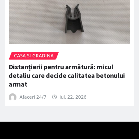
CASA SI GRADINA
Distanțierii pentru armătură: micul
detaliu care decide calitatea betonului
armat
Afaceri 24/7
iul. 22, 2026