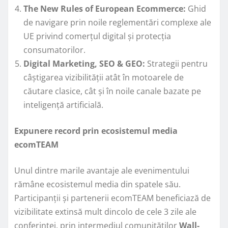
The New Rules of European Ecommerce:
Ghid
de navigare prin noile reglementări complexe ale
UE privind comerțul digital și protecția
consumatorilor.
Digital Marketing, SEO & GEO:
Strategii pentru
câștigarea vizibilității atât în motoarele de
căutare clasice, cât și în noile canale bazate pe
inteligență artificială.
Expunere record prin ecosistemul media
ecomTEAM
Unul dintre marile avantaje ale evenimentului
rămâne ecosistemul media din spatele său.
Participanții și partenerii ecomTEAM beneficiază de
vizibilitate extinsă mult dincolo de cele 3 zile ale
conferinței, prin intermediul comunităților
Wall-