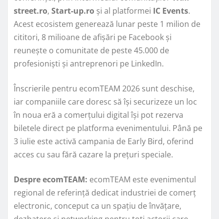
street.ro
,
Start-up.ro
și al platformei
IC Events
.
Acest ecosistem generează lunar peste 1 milion de
cititori, 8 milioane de afișări pe Facebook și
reunește o comunitate de peste 45.000 de
profesioniști și antreprenori pe LinkedIn.
Înscrierile pentru ecomTEAM 2026 sunt deschise,
iar companiile care doresc să își securizeze un loc
în noua eră a comerțului digital își pot rezerva
biletele direct pe platforma evenimentului. Până pe
3 iulie este activă campania de Early Bird, oferind
acces cu sau fără cazare la prețuri speciale.
Despre ecomTEAM:
ecomTEAM este evenimentul
regional de referință dedicat industriei de comerț
electronic, conceput ca un spațiu de învățare,
dezbatere și networking pentru toți actorii care