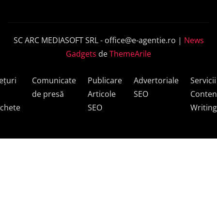
SC ARC MEDIASOFT SRL -
office@e-agentie.ro
|
News
Gadgets
de
ThemeArile
ețuri
Comunicate
Publicare
Advertoriale
Servicii
de presă
Articole
SEO
Conten
chete
SEO
Writing