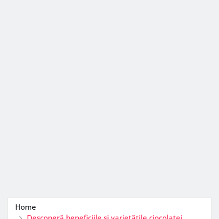
Home
Descoperă beneficiile și varietățile ciocolatei