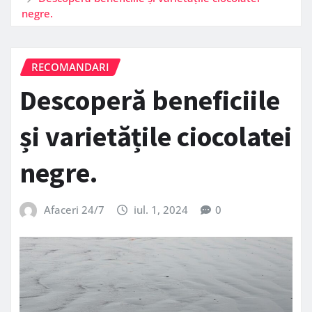
negre.
RECOMANDARI
Descoperă beneficiile
și varietățile ciocolatei
negre.
Afaceri 24/7
iul. 1, 2024
0