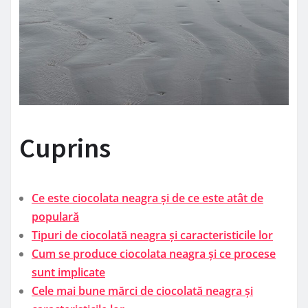
Cuprins
Ce este ciocolata neagra și de ce este atât de
populară
Tipuri de ciocolată neagra și caracteristicile lor
Cum se produce ciocolata neagra și ce procese
sunt implicate
Cele mai bune mărci de ciocolată neagra și