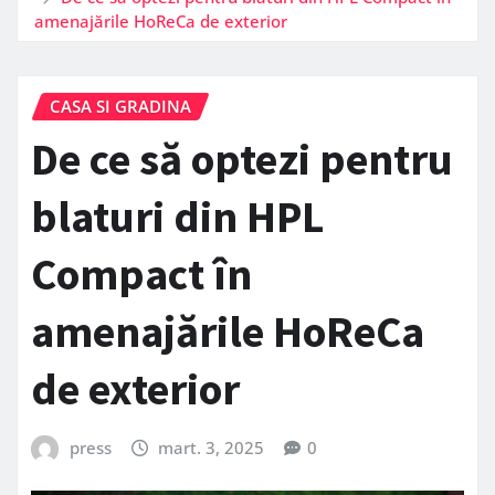
amenajările HoReCa de exterior
CASA SI GRADINA
De ce să optezi pentru
blaturi din HPL
Compact în
amenajările HoReCa
de exterior
press
mart. 3, 2025
0