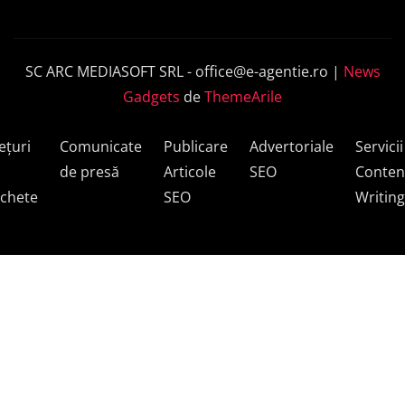
SC ARC MEDIASOFT SRL -
office@e-agentie.ro
|
News
Gadgets
de
ThemeArile
ețuri
Comunicate
Publicare
Advertoriale
Servicii
de presă
Articole
SEO
Conten
chete
SEO
Writing