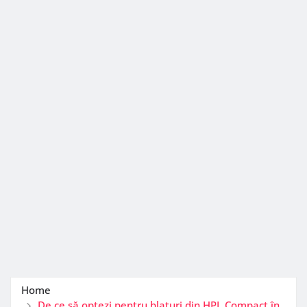
Home
De ce să optezi pentru blaturi din HPL Compact în