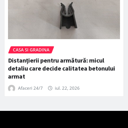
CASA SI GRADINA
Distanțierii pentru armătură: micul
detaliu care decide calitatea betonului
armat
Afaceri 24/7
iul. 22, 2026