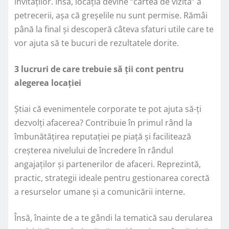
invitaților. Însă, locația devine “cartea de vizită” a
petrecerii, așa că greșelile nu sunt permise. Rămâi
până la final și descoperă câteva sfaturi utile care te
vor ajuta să te bucuri de rezultatele dorite.
3 lucruri de care trebuie să ții cont pentru
alegerea locației
Știai că evenimentele corporate te pot ajuta să-ți
dezvolți afacerea? Contribuie în primul rând la
îmbunătățirea reputației pe piață și facilitează
creșterea nivelului de încredere în rândul
angajaților și partenerilor de afaceri. Reprezintă,
practic, strategii ideale pentru gestionarea corectă
a resurselor umane și a comunicării interne.
Însă, înainte de a te gândi la tematică sau derularea