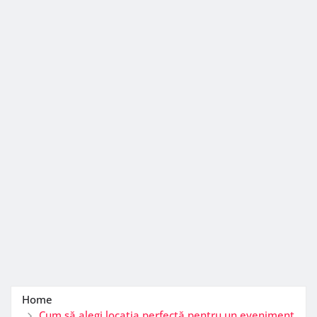
Home
Cum să alegi locația perfectă pentru un eveniment