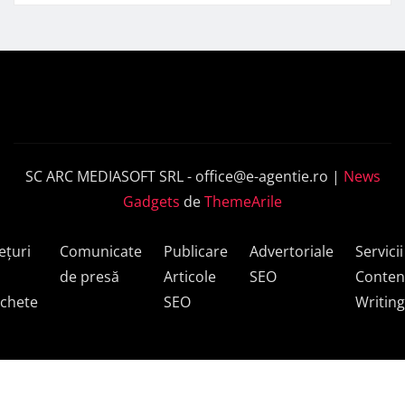
SC ARC MEDIASOFT SRL -
office@e-agentie.ro
|
News
Gadgets
de
ThemeArile
ețuri
Comunicate
Publicare
Advertoriale
Servicii
de presă
Articole
SEO
Conten
chete
SEO
Writing