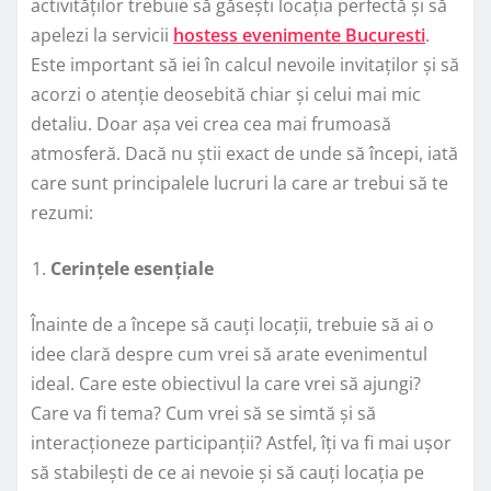
activităților trebuie să găsești locația perfectă și să
apelezi la servicii
hostess evenimente Bucuresti
.
Este important să iei în calcul nevoile invitaților și să
acorzi o atenție deosebită chiar și celui mai mic
detaliu. Doar așa vei crea cea mai frumoasă
atmosferă. Dacă nu știi exact de unde să începi, iată
care sunt principalele lucruri la care ar trebui să te
rezumi:
Cerințele esențiale
Înainte de a începe să cauți locații, trebuie să ai o
idee clară despre cum vrei să arate evenimentul
ideal. Care este obiectivul la care vrei să ajungi?
Care va fi tema? Cum vrei să se simtă și să
interacționeze participanții? Astfel, îți va fi mai ușor
să stabilești de ce ai nevoie și să cauți locația pe