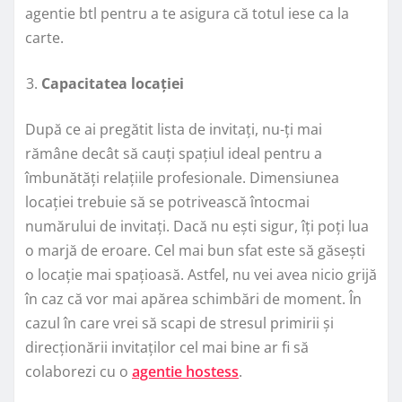
agentie btl pentru a te asigura că totul iese ca la
carte.
Capacitatea locației
După ce ai pregătit lista de invitați, nu-ți mai
rămâne decât să cauți spațiul ideal pentru a
îmbunătăți relațiile profesionale. Dimensiunea
locației trebuie să se potrivească întocmai
numărului de invitați. Dacă nu ești sigur, îți poți lua
o marjă de eroare. Cel mai bun sfat este să găsești
o locație mai spațioasă. Astfel, nu vei avea nicio grijă
în caz că vor mai apărea schimbări de moment. În
cazul în care vrei să scapi de stresul primirii și
direcționării invitaților cel mai bine ar fi să
colaborezi cu o
agentie hostess
.