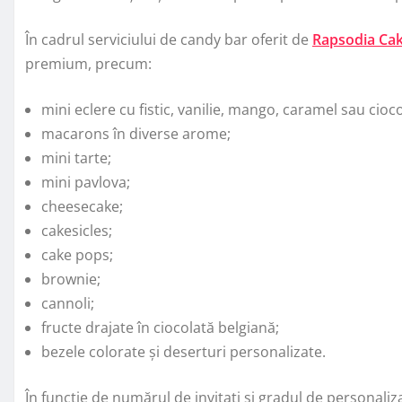
În cadrul serviciului de candy bar oferit de
Rapsodia Ca
premium, precum:
mini eclere cu fistic, vanilie, mango, caramel sau cioco
macarons în diverse arome;
mini tarte;
mini pavlova;
cheesecake;
cakesicles;
cake pops;
brownie;
cannoli;
fructe drajate în ciocolată belgiană;
bezele colorate și deserturi personalizate.
În funcție de numărul de invitați și gradul de personali