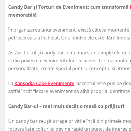
Candy Bar și Torturi de Eveniment: cum transformă
memorabilă
În organizarea unui eveniment, există câteva momente 
petrecerea s-a încheiat. Unul dintre ele este, fără îndoi
Astăzi, tortul și candy bar-ul nu mai sunt simple elemen
și din povestea evenimentului. De aceea, tot mai mulți m
personalizate, create special pentru conceptul și atmosf
La
Rapsodia Cake Evenimente
, accentul este pus pe de
astfel încât fiecare eveniment să aibă propria identitate
Candy Bar-ul – mai mult decât o masă cu prăjituri
Un candy bar reușit atrage privirile încă din primele m
fotografiate colțuri și devine rapid un punct de interes p