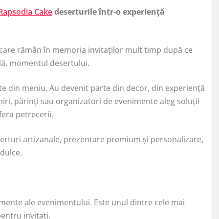
Rapsodia Cake
deserturile într-o experiență
care rămân în memoria invitaților mult timp după ce
ală, momentul desertului.
te din meniu. Au devenit parte din decor, din experiență
iri, părinți sau organizatori de evenimente aleg soluții
era petrecerii.
serturi artizanale, prezentare premium și personalizare,
 dulce.
omente ale evenimentului. Este unul dintre cele mai
entru invitați.