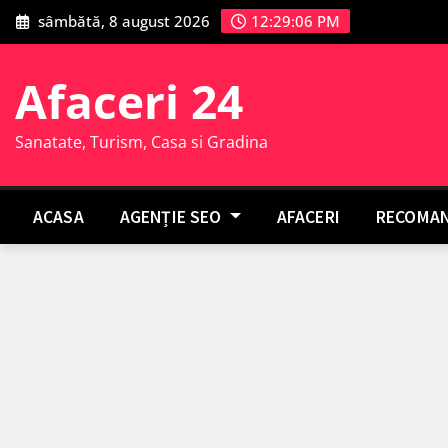
Skip
sâmbătă, 8 august 2026
12:29:07 PM
to
content
Afaceri 24
Sanatate, Turism, Casa si Gradina
ACASA
AGENȚIE SEO
AFACERI
RECOMAN