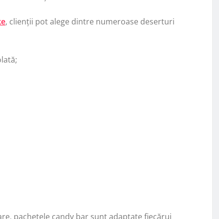
ke
, clienții pot alege dintre numeroase deserturi
lată;
zare, pachetele candy bar sunt adaptate fiecărui