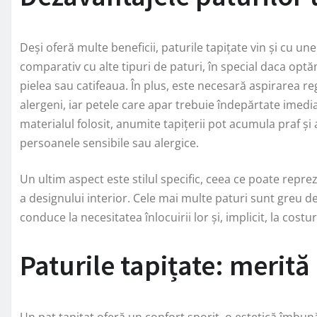
Deși oferă multe beneficii, paturile tapițate vin și cu u
comparativ cu alte tipuri de paturi, în special daca o
pielea sau catifeaua. În plus, este necesară aspirarea re
alergeni, iar petele care apar trebuie îndepărtate imedia
materialul folosit, anumite tapițerii pot acumula praf ș
persoanele sensibile sau alergice.
Un ultim aspect este stilul specific, ceea ce poate rep
a designului interior. Cele mai multe paturi sunt greu de
conduce la necesitatea înlocuirii lor și, implicit, la cost
Paturile tapițate: merită
Un pat tapițat oferă un confort sporit, o estetică îmbună