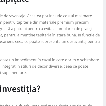
nele dezavantaje. Acestea pot include costul mai mare
ptăm pentru tapițerie din materiale premium precum
gulată a patului pentru a evita acumularea de praf și
t, pentru a menține tapițeria în stare bună. În funcție de
i acarieni, ceea ce poate reprezenta un dezavantaj pentru
rezenta un impediment în cazul în care dorim o schimbare
 integrat în stiluri de decor diverse, ceea ce poate
uri suplimentare.
 investiția?
tățită și o durabilitate mai mare decât alte tipuri de