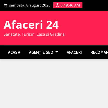
Skip
sâmbătă, 8 august 2026
6:49:47 AM
to
content
Afaceri 24
Sanatate, Turism, Casa si Gradina
ACASA
AGENȚIE SEO
AFACERI
RECOMAN