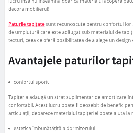
lucru însă nu înseamnă doar că materialul acoperă patul, 
decora mobilierul!
Paturile tapițate
sunt recunoscute pentru confortul lor 
de umplutură care este adăugat sub materialul de tapițeri
texturi, ceea ce oferă posibilitatea de a alege un design
Avantajele paturilor tap
confortul sporit
Tapițeria adaugă un strat suplimentar de amortizare înt
confortabil. Acest lucru poate fi deosebit de benefic p
articulații, deoarece materialul tapițeriei poate ajuta l
estetica îmbunătățită a dormitorului