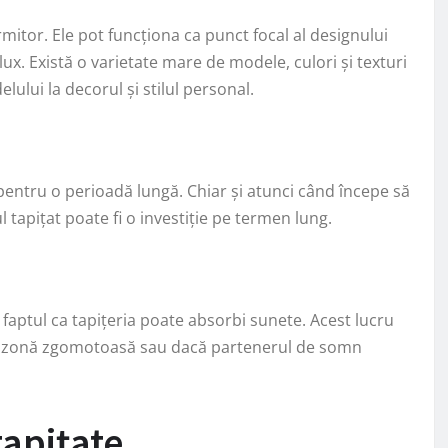
ormitor. Ele pot funcționa ca punct focal al designului
ux. Există o varietate mare de modele, culori și texturi
lului la decorul și stilul personal.
 pentru o perioadă lungă. Chiar și atunci când începe să
l tapițat poate fi o investiție pe termen lung.
e faptul ca tapițeria poate absorbi sunete. Acest lucru
ntr-o zonă zgomotoasă sau dacă partenerul de somn
tapițate