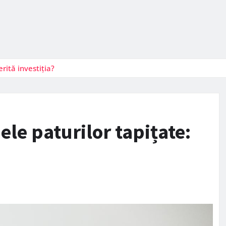
rită investiția?
ele paturilor tapițate: