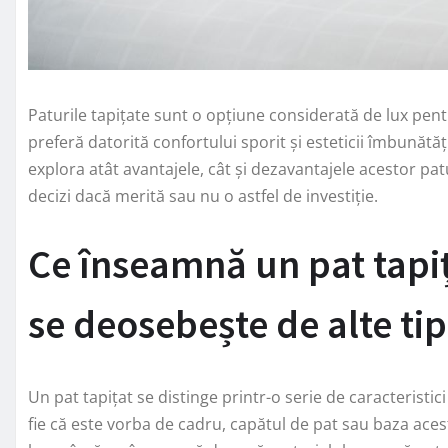
Paturile tapițate sunt o opțiune considerată de lux pen
preferă datorită confortului sporit și esteticii îmbunătă
explora atât avantajele, cât și dezavantajele acestor pat
decizi dacă merită sau nu o astfel de investiție.
Ce înseamnă un pat tapiț
se deosebește de alte ti
Un pat tapițat se distinge printr-o serie de caracteristici
fie că este vorba de cadru, capătul de pat sau baza acestu