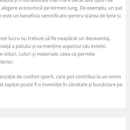
tr-o alegere economică pe termen lung. De exemplu, un pat
 este un beneficiu semnificativ pentru starea de bine și
cest lucru nu trebuie să fie neapărat un dezavantaj.
viață a patului și va menține aspectul său estetic.
e stiluri, culori și materiale, ceea ce permite
nterior.
senzație de confort sporit, care pot contribui la un somn
t tapițat poate fi o investiție în sănătate și bunăstare pe