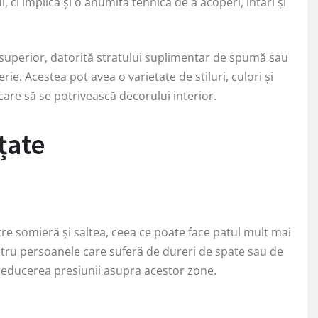
ci implică și o anumită tehnică de a acoperi, întări și
superior, datorită stratului suplimentar de spumă sau
e. Acestea pot avea o varietate de stiluri, culori și
 care să se potrivească decorului interior.
ițate
re somieră și saltea, ceea ce poate face patul mult mai
entru persoanele care suferă de dureri de spate sau de
a reducerea presiunii asupra acestor zone.