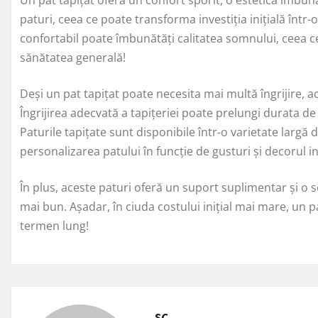
paturi, ceea ce poate transforma investiția inițială în
confortabil poate îmbunătăți calitatea somnului, ceea ce
sănătatea generală!
Deși un pat tapițat poate necesita mai multă îngrijire, a
Îngrijirea adecvată a tapițeriei poate prelungi durata de 
Paturile tapițate sunt disponibile într-o varietate largă d
personalizarea patului în funcție de gusturi și decorul i
În plus, aceste paturi oferă un suport suplimentar și o 
mai bun. Așadar, în ciuda costului inițial mai mare, un pa
termen lung!
sc