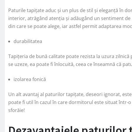
Paturile tapițate aduc și un plus de stil și eleganță în d
interior, atrăgând atenția și adăugând un sentiment de l
din care se poate alege, iar astfel permit adaptarea mode
durabilitatea
Tapițeria de bună calitate poate rezista la uzura zilnică
se uzeze, ea poate fi înlocuită, ceea ce înseamnă că patu
izolarea fonică
Un alt avantaj al paturilor tapițate, deseori ignorat, est
poate fi util în cazul în care dormitorul este situat î
sforăie!
Dezavantajele paturilor 