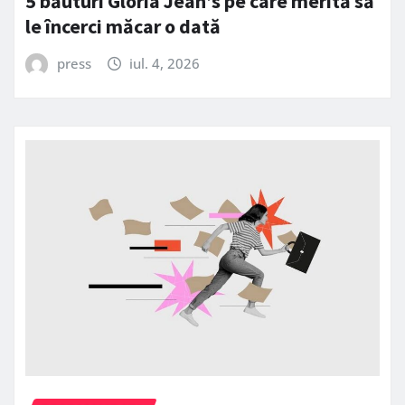
5 băuturi Gloria Jean’s pe care merită să
le încerci măcar o dată
press
iul. 4, 2026