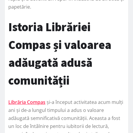
papetărie.
Istoria Librăriei
Compas și valoarea
adăugată adusă
comunității
Librăria Compas
și-a început activitatea acum mulți
ani și de-a lungul timpului a adus o valoare
adăugată semnificativă comunității. Aceasta a fost
un loc de întâlnire pentru iubitorii de lectură,