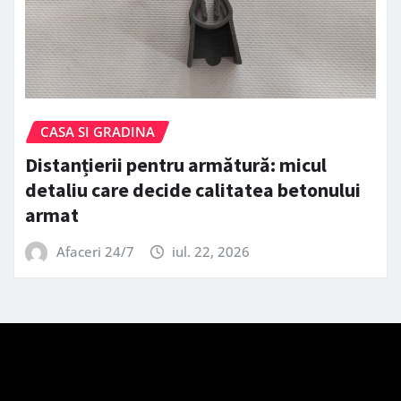
CASA SI GRADINA
Distanțierii pentru armătură: micul
detaliu care decide calitatea betonului
armat
Afaceri 24/7
iul. 22, 2026