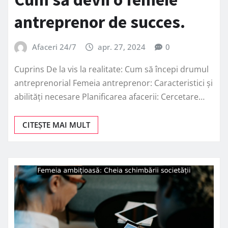
antreprenor de succes.
Afaceri 24/7
apr. 27, 2024
0
Cuprins De la vis la realitate: Cum să începi drumul
antreprenorial Femeia antreprenor: Caracteristici și
abilități necesare Planificarea afacerii: Cercetare…
CITEȘTE MAI MULT