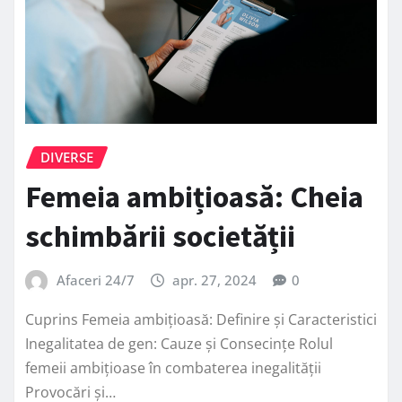
DIVERSE
Femeia ambițioasă: Cheia
schimbării societății
Afaceri 24/7
apr. 27, 2024
0
Cuprins Femeia ambițioasă: Definire și Caracteristici
Inegalitatea de gen: Cauze și Consecințe Rolul
femeii ambițioase în combaterea inegalității
Provocări și…