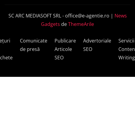
SC ARC MEDIASOFT SRL -
office@e-agentie.ro
|
News
Gadgets
de
ThemeArile
ețuri
Comunicate
Publicare
Advertoriale
Servicii
de presă
Articole
SEO
Conten
chete
SEO
Writing