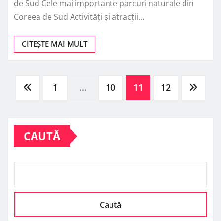
de Sud Cele mai importante parcuri naturale din
Coreea de Sud Activități și atracții…
CITEȘTE MAI MULT
Paginație
1
…
10
11
12
articole
CAUTĂ
Caută