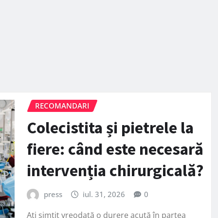
RECOMANDARI
Colecistita și pietrele la
fiere: când este necesară
intervenția chirurgicală?
press
iul. 31, 2026
0
Ați simțit vreodată o durere acută în partea