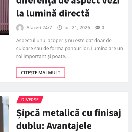
diferență de aspect vezi
la lumină directă
Afaceri 24/7
iul. 21, 2026
0
Aspectul unui acoperiș nu este dat doar de
culoare sau de forma panourilor. Lumina are un
rol important și poate…
CITEȘTE MAI MULT
DIVERSE
Șipcă metalică cu finisaj
dublu: Avantajele