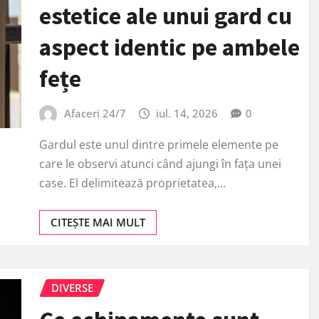
estetice ale unui gard cu
aspect identic pe ambele
fețe
Afaceri 24/7
iul. 14, 2026
0
Gardul este unul dintre primele elemente pe
care le observi atunci când ajungi în fața unei
case. El delimitează proprietatea,…
CITEȘTE MAI MULT
DIVERSE