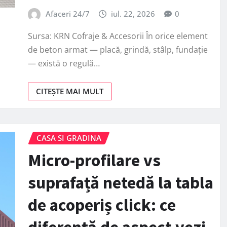
Afaceri 24/7
iul. 22, 2026
0
Sursa: KRN Cofraje & Accesorii În orice element
de beton armat — placă, grindă, stâlp, fundație
— există o regulă…
CITEȘTE MAI MULT
CASA SI GRADINA
Micro-profilare vs
suprafață netedă la tabla
de acoperiș click: ce