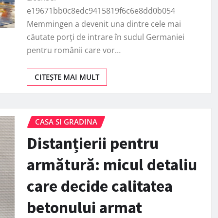
e19671bb0c8edc9415819f6c6e8dd0b054
Memmingen a devenit una dintre cele mai
căutate porți de intrare în sudul Germaniei
pentru românii care vor…
CITEȘTE MAI MULT
CASA SI GRADINA
Distanțierii pentru
armătură: micul detaliu
care decide calitatea
betonului armat