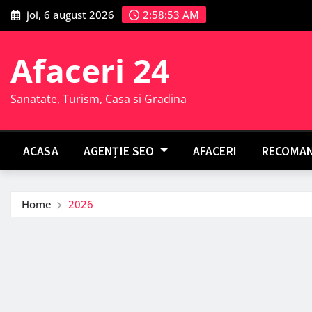
Skip
joi, 6 august 2026
2:58:54 AM
to
content
Afaceri 24
Sanatate, Turism, Casa si Gradina
ACASA
AGENȚIE SEO
AFACERI
RECOMAN
Home
2026