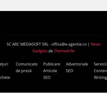
SC ARC MEDIASOFT SRL -
office@e-agentie.ro
|
News
Gadgets
de
ThemeArile
ețuri
Comunicate
Publicare
Advertoriale
Servicii
de presă
Articole
SEO
Conten
chete
SEO
Writing