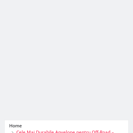
Home
Cele Mai Durabile Anvelope pentru Off-Road –